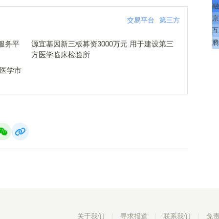
融
京
交易平台
第三方
互
腾
服务平
源宜基因新三板募资3000万元 用于建设第三
方医学临床检验所
方医学市
关于我们
|
寻求报道
|
联系我们
|
免