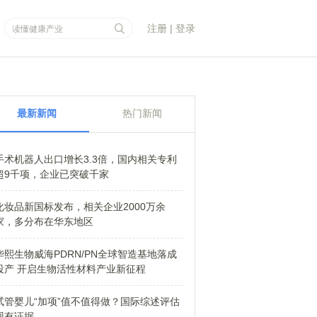
注册
|
登录
最新新闻
热门新闻
手术机器人出口增长3.3倍，国内相关专利
超9千项，企业已突破千家
化妆品新国标发布，相关企业2000万余
家，多分布在华东地区
华熙生物威海PDRN/PN全球智造基地落成
投产 开启生物活性材料产业新征程
试管婴儿“加项”值不值得做？国际综述评估
现有证据