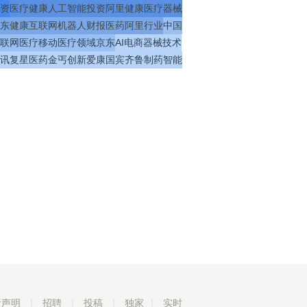
资
医疗
健康
人工智能
投资
阿里健康
医疗器械
东健康
互联网
机器人
财报
医药
阿里
行业
中国
联网医疗
移动医疗
领域
京东
AI
电商
器械
技术
讯
复星医药
金丐
创新
爱康国宾
齐鲁制药
智能
责声明
|
招聘
|
投稿
|
独家
|
实时