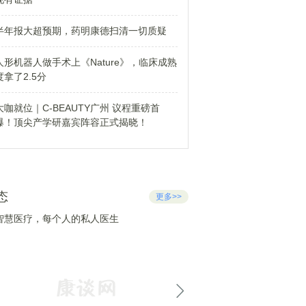
半年报大超预期，药明康德扫清一切质疑
人形机器人做手术上《Nature》，临床成熟
度拿了2.5分
大咖就位｜C-BEAUTY广州 议程重磅首
爆！顶尖产学研嘉宾阵容正式揭晓！
态
更多>>