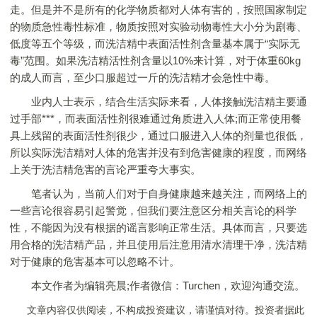
走。但是并不是所有的化学物质都对人体有害的，按照国家制定
的物质急性毒性标准，物质按照对实验动物毒性大小分为剧毒、
低度等五个等级，而洗洁精中表面活性剂含量基本属于“实际无
毒”范围。如果洗洁精活性剂含量以10%来计算，对于体重60kg
的成人而言，至少口服超过一斤的洗洁精才会急性中毒。
业内人士表示，结合生活实际来看，人体接触洗洁精主要通
过手部***，而表面活性剂很难通过角质进入人体;而正常使用餐
具上残留的表面活性剂很少，通过口服进入人体的剂量也很低，
所以实际洗洁精对人体的危害并没有到危害健康的程度，而网络
上关于洗洁精危害的言论严重夸大事实。
笔者认为，当前人们对于自身健康越来越关注，而网络上的
一些言论很容易引起警觉，但我们要注意区分相关言论的科学
性，不能因为没有根据的谣言影响正常生活。具体而言，只要选
用合格的洗洁精产品，并且使用后注意用清水清理干净，洗洁精
对于健康的危害基本可以忽略不计。
本文作者为编辑亮晨;作者微信：Turchen，欢迎沟通交流。
文章内容仅供阅读，不构成投资建议，请谨慎对待。投资者据此