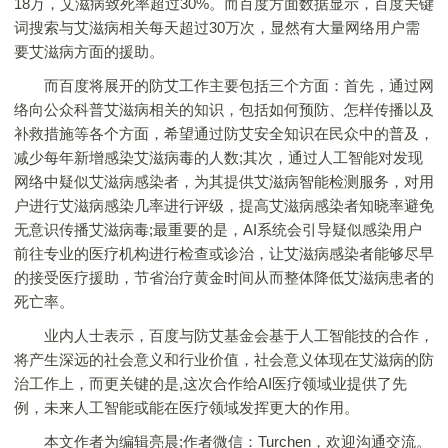
18万，艾滋病致死率超过30%。而百度方面数据显示，百度关键
词搜索与艾滋病相关每天超过30万次，显然有大量网络用户需
要艾滋病方面的援助。
而百度将展开的防艾工作主要包括三个方面：首先，通过网
络向公众科普艾滋病相关的知识，包括如何预防、怎样传播以及
补救措施等各个方面，希望通过防艾安全知识在民众中的普及，
减少每年新增感染艾滋病毒的人数;其次，通过人工智能对发现
网络中疑似艾滋病感染者，为其提供艾滋病智能检测服务，对用
户进行艾滋病感染几率进行评级，提高艾滋病感染者知晓率避免
无意识传播艾滋病毒;最重要的是，AI系统会引导疑似感染用户
前往专业的医疗机构进行检查或诊治，让艾滋病感染者能够尽早
的接受医疗援助，节省治疗黄金时间从而整体降低艾滋病患者的
死亡率。
业内人士表示，百度与防艾基金会基于人工智能技的合作，
将产生深远的社会意义和行业价值，社会意义体现在艾滋病的防
治工作上，而更关键的是,这次合作给AI医疗领域业提供了先
例，未来人工智能或能在医疗领域发挥更大的作用。
本文作者为编辑亮晨;作者微信：Turchen，欢迎沟通交流。