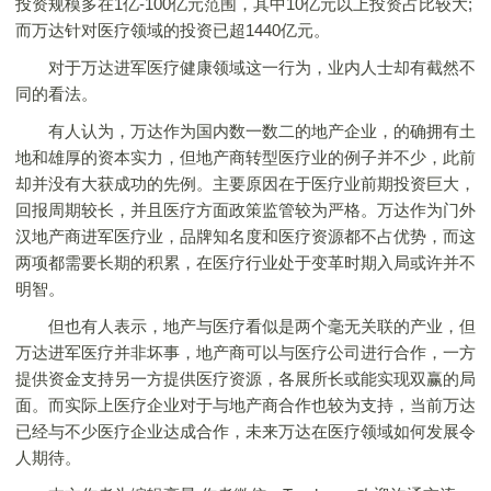
投资规模多在1亿-100亿元范围，其中10亿元以上投资占比较大;
而万达针对医疗领域的投资已超1440亿元。
对于万达进军医疗健康领域这一行为，业内人士却有截然不
同的看法。
有人认为，万达作为国内数一数二的地产企业，的确拥有土
地和雄厚的资本实力，但地产商转型医疗业的例子并不少，此前
却并没有大获成功的先例。主要原因在于医疗业前期投资巨大，
回报周期较长，并且医疗方面政策监管较为严格。万达作为门外
汉地产商进军医疗业，品牌知名度和医疗资源都不占优势，而这
两项都需要长期的积累，在医疗行业处于变革时期入局或许并不
明智。
但也有人表示，地产与医疗看似是两个毫无关联的产业，但
万达进军医疗并非坏事，地产商可以与医疗公司进行合作，一方
提供资金支持另一方提供医疗资源，各展所长或能实现双赢的局
面。而实际上医疗企业对于与地产商合作也较为支持，当前万达
已经与不少医疗企业达成合作，未来万达在医疗领域如何发展令
人期待。