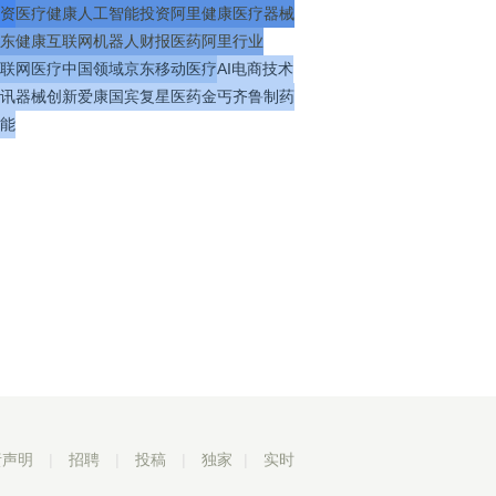
资
医疗
健康
人工智能
投资
阿里健康
医疗器械
东健康
互联网
机器人
财报
医药
阿里
行业
联网医疗
中国
领域
京东
移动医疗
AI
电商
技术
讯
器械
创新
爱康国宾
复星医药
金丐
齐鲁制药
能
责声明
|
招聘
|
投稿
|
独家
|
实时