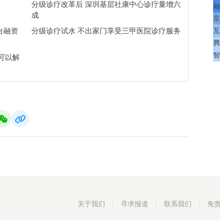
分级诊疗改革后 深圳基层社康中心诊疗量增六
融
成
京
台融资
分级诊疗试水 不出家门享受三甲医院诊疗服务
互
腾
智
可以解
关于我们
|
寻求报道
|
联系我们
|
免