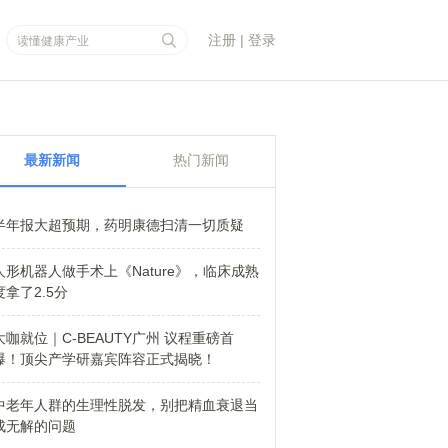
注册
|
登录
最新新闻
热门新闻
半年报大超预期，药明康德扫清一切质疑
人形机器人做手术上《Nature》，临床成熟
度拿了2.5分
大咖就位｜C-BEAUTY广州 议程重磅首
爆！顶尖产学研嘉宾阵容正式揭晓！
中老年人群的生理性脱发，别把精血衰退当
成无解的问题