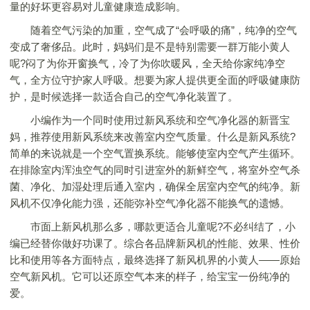
量的好坏更容易对儿童健康造成影响。
随着空气污染的加重，空气成了“会呼吸的痛”，纯净的空气
变成了奢侈品。此时，妈妈们是不是特别需要一群万能小黄人
呢?闷了为你开窗换气，冷了为你吹暖风，全天给你家纯净空
气，全方位守护家人呼吸。想要为家人提供更全面的呼吸健康防
护，是时候选择一款适合自己的空气净化装置了。
小编作为一个同时使用过新风系统和空气净化器的新晋宝
妈，推荐使用新风系统来改善室内空气质量。什么是新风系统?
简单的来说就是一个空气置换系统。能够使室内空气产生循环。
在排除室内浑浊空气的同时引进室外的新鲜空气，将室外空气杀
菌、净化、加湿处理后通入室内，确保全居室内空气的纯净。新
风机不仅净化能力强，还能弥补空气净化器不能换气的遗憾。
市面上新风机那么多，哪款更适合儿童呢?不必纠结了，小
编已经替你做好功课了。综合各品牌新风机的性能、效果、性价
比和使用等各方面特点，最终选择了新风机界的小黄人——原始
空气新风机。它可以还原空气本来的样子，给宝宝一份纯净的
爱。