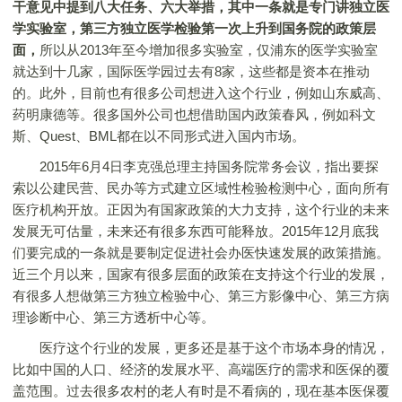
干意见中提到八大任务、六大举措，其中一条就是专门讲独立医
学实验室，第三方独立医学检验第一次上升到国务院的政策层
面，
所以从2013年至今增加很多实验室，仅浦东的医学实验室
就达到十几家，国际医学园过去有8家，这些都是资本在推动
的。此外，目前也有很多公司想进入这个行业，例如山东威高、
药明康德等。很多国外公司也想借助国内政策春风，例如科文
斯、Quest、BML都在以不同形式进入国内市场。
2015年6月4日李克强总理主持国务院常务会议，指出要探
索以公建民营、民办等方式建立区域性检验检测中心，面向所有
医疗机构开放。正因为有国家政策的大力支持，这个行业的未来
发展无可估量，未来还有很多东西可能释放。2015年12月底我
们要完成的一条就是要制定促进社会办医快速发展的政策措施。
近三个月以来，国家有很多层面的政策在支持这个行业的发展，
有很多人想做第三方独立检验中心、第三方影像中心、第三方病
理诊断中心、第三方透析中心等。
医疗这个行业的发展，更多还是基于这个市场本身的情况，
比如中国的人口、经济的发展水平、高端医疗的需求和医保的覆
盖范围。过去很多农村的老人有时是不看病的，现在基本医保覆