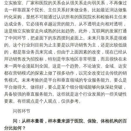
立实验室、厂家和医院的关系会从强关系走向弱关系，不再像过
去一样靠跟某个院长、主任关系好来做业务。比如最近润达做集
约化采购，显然不可能通过认识所有的医院院长和检验科主任来
达成业务。它必须有卓越运营的能力。从不透明走向相对透明，
这是独立实验室走向成熟的比如趋势。此外，互联网的发展打通
了中间环节，把桌面下的东西摆到桌面上。未来只靠关系是很难
的。这个行业到目前为止主要是以拜访销售为主，还是比较低级
的，都是靠业务员来完成，但由于上面因素的改变，现在已经从
拜访销售改为招投标，特别是华东地区非常明显，而且很快在未
来一两年会漫延到全国。这是一个趋势。不论迪安、金域、达安
都在营销模式的探索上做了很多动作，以完全改变过去传统的销
售模式。未来考验的是平台和垂直领域的专业服务能力。要么是
平台做得大、做得好，要么是某个细分领域能够向纵深处突破，
具备较强的垂直服务能力。这些就是这个行业发展的一些关键性
要素。有些观点是个人观点，仅供参考。
问答环节
问：从样本量看，样本量来源于医院、保险、体检机构的百
分比如何？