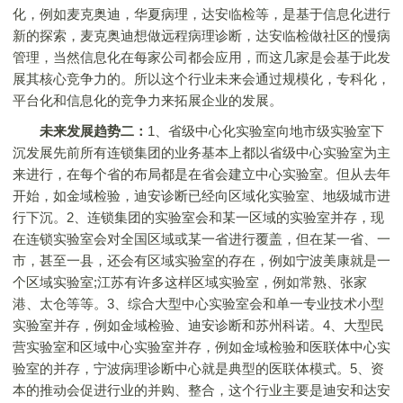
化，例如麦克奥迪，华夏病理，达安临检等，是基于信息化进行
新的探索，麦克奥迪想做远程病理诊断，达安临检做社区的慢病
管理，当然信息化在每家公司都会应用，而这几家是会基于此发
展其核心竞争力的。所以这个行业未来会通过规模化，专科化，
平台化和信息化的竞争力来拓展企业的发展。
未来发展趋势二：
1、省级中心化实验室向地市级实验室下
沉发展先前所有连锁集团的业务基本上都以省级中心实验室为主
来进行，在每个省的布局都是在省会建立中心实验室。但从去年
开始，如金域检验，迪安诊断已经向区域化实验室、地级城市进
行下沉。2、连锁集团的实验室会和某一区域的实验室并存，现
在连锁实验室会对全国区域或某一省进行覆盖，但在某一省、一
市，甚至一县，还会有区域实验室的存在，例如宁波美康就是一
个区域实验室;江苏有许多这样区域实验室，例如常熟、张家
港、太仓等等。3、综合大型中心实验室会和单一专业技术小型
实验室并存，例如金域检验、迪安诊断和苏州科诺。4、大型民
营实验室和区域中心实验室并存，例如金域检验和医联体中心实
验室的并存，宁波病理诊断中心就是典型的医联体模式。5、资
本的推动会促进行业的并购、整合，这个行业主要是迪安和达安