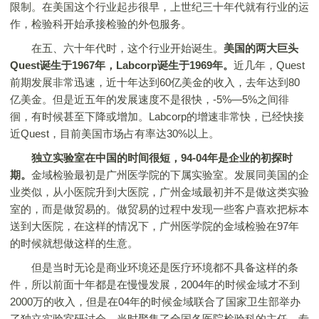
限制。在美国这个行业起步很早，上世纪三十年代就有行业的运
作，检验科开始承接检验的外包服务。
在五、六十年代时，这个行业开始诞生。
美国的两大巨头
Quest诞生于1967年，Labcorp诞生于1969年。
近几年，Quest
前期发展非常迅速，近十年达到60亿美金的收入，去年达到80
亿美金。但是近五年的发展速度不是很快，-5%—5%之间徘
徊，有时候甚至下降或增加。Labcorp的增速非常快，已经快接
近Quest，目前美国市场占有率达30%以上。
独立实验室在中国的时间很短，94-04年是企业的初探时
期。
金域检验最初是广州医学院的下属实验室。发展同美国的企
业类似，从小医院升到大医院，广州金域最初并不是做这类实验
室的，而是做贸易的。做贸易的过程中发现一些客户喜欢把标本
送到大医院，在这样的情况下，广州医学院的金域检验在97年
的时候就想做这样的生意。
但是当时无论是商业环境还是医疗环境都不具备这样的条
件，所以前面十年都是在慢慢发展，2004年的时候金域才不到
2000万的收入，但是在04年的时候金域联合了国家卫生部举办
了独立实验室研讨会，当时聚集了全国各医院检验科的主任、专