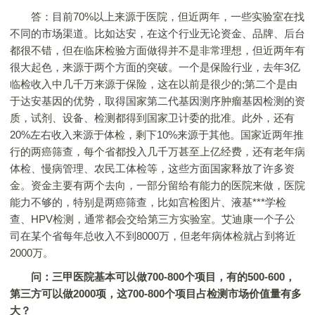
答：目前70%以上来源于医院，但近两年，一些实验室在找
不同的市场渠道。比如达安，在这个行业无论资金、品牌、后台
都很不错，但在临床检验方面做得并不是非常理想，但近两年有
很大起色，来源于两个方面的突破。一个是保险行业，去年3亿
临检收入中几千万来源于保险，这在以前是很少的;第二个是由
于达安基因的优势，取得国家第二代基因测序肿瘤基因检测的资
质，试剂、设备、检测都得到国家卫计委的批准。此外，还有
20%左右收入来源于体检，剩下10%来源于其他。国家近两年推
行的两癌筛查，每个省都投入几千万甚至上亿经费，还有老年病
体检、慢病管理、农民工体检等，这些方面国家释放了许多资
金。资金主要有两个去向，一部分留给有能力的医院来做，医院
能力不够的，特别是两癌筛查，比如宫检图片、液基***学检
查、HPV检测，通常都会交给第三方实验室。艾迪康一个子公
司在某个省每年总收入不到8000万，但老年病体检就占到将近
2000万。
问：三甲医院基本可以做700-800个项目，有的500-600，
第三方可以做2000项，这700-800个项目占检测市场价值量有多
大？