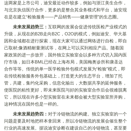
这两家是上市公司，迪安最近动作较多，例如与浙江美生合作，
与北京执信医疗合作，更多的是整合其业务模式和平台，迪安现
在是在建立“检验服务——产品销售——健康管理”的生态圈。
未来发展趋势三：
互联网的发展会促进传统医检产业模式的
升级，从现在的B2B走向B2C，O2O的模式，例如迪安、华大基
因和金域都在进行探索，现在大家可以通过网络进行自检，即自
己取材;像酒精耐量测试等，在网上可以买到相应产品。随着国
家政策的进一步放开，国外独立实验室会以多种方式切入国内医
疗市场，如日本BML已经在上海布局，美国梅奥诊所和康圣达
合作等等。传统的单一医学检验外包模式发展为“检验”模式，即
在传统检验服务外包基础上，打造更大的生态平台，增加了托
管，共建，集约化采购，信息化输出，大数据共享的延伸服务，
使医院的粘性更好，即未来医院与好的实验室合作后会很难脱离
它，所以现在许多小型实验室在未来都会被大型实验室所并购，
这种情况在国外也是一样的。
未来发展趋势四：
对于冷链物流的构建。独立实验室的一个
问题是要及时地把样本拿回来，所以冷链物流的发展会催生整个
行业的高速发展。据说迪安诊断在建设自己的冷链物流，甚至要