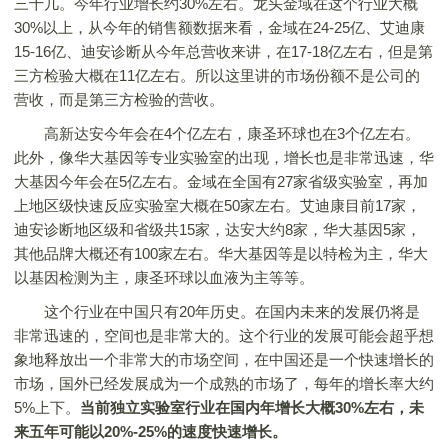
三十几。今年行业增长约30%左右。龙头金域在这个行业大概
30%以上，从今年的销售额数据来看，金域在24-25亿、艾迪康
15-16亿、迪安诊断从今年总营收来讲，在17-18亿左右，但是第
三方检验大概在11亿左右。所以这里讲的市场份额不是公司的
营收，而是第三方检验的营收。
高新达安今年会在4个亿左右，康圣环球也在3个亿左右。
此外，像华大基因等专业实验室的出现，增长也是非常迅速，华
大基因今年会在5亿左右。金域在全国有27家省级实验室，再加
上地区级快速反应实验室大概在50家左右。艾迪康目前17家，
迪安诊断地区级和省级共15家，达安大约8家，华大基因5家，
其他品牌大概还有100家左右。华大基因等是以特检为主，华大
以基因检测为主，康圣环球以血液为主等等。
这个行业在中国只有20年历史。在国内未来的发展仍将是
非常迅速的，空间也是非常大的。这个行业的发展可能会超乎想
象地释放出一个非常大的市场空间，在中国还是一个快速增长的
市场，国外已经发展成为一个成熟的市场了，每年的增长率大约
5%上下。
当前独立实验室行业在国内年增长大概30%左右，未
来五年可能以20%-25%的速度快速增长。