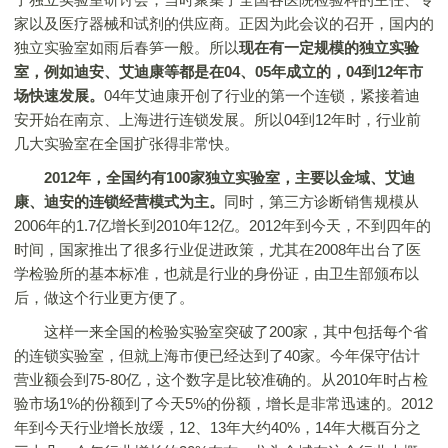
家以及医疗器械和试剂的供应商。正因为此会议的召开，国内的
独立实验室如雨后春笋一般。所以
现在有一定规模的独立实验
室，例如迪安、艾迪康等都是在04、05年成立的，04到12年市
场快速发展。
04年艾迪康开创了行业的第一个连锁，紧接着迪
安开始在南京、上海进行连锁发展。所以04到12年时，行业前
几大实验室在全国扩张得非常快。
2012年，全国约有100家独立实验室，主要以金域、艾迪
康、迪安的连锁经营模式为主。
同时，第三方诊断销售规模从
2006年的1.7亿增长到2010年12亿。2012年到今天，不到四年的
时间，国家推出了很多行业促进政策，尤其在2008年出台了医
学检验所的基本标准，也就是行业的身份证，由卫生部颁布以
后，做这个行业更方便了。
这样一来全国的检验实验室突破了200家，其中包括每个省
的连锁实验室，但就上海市便已经达到了40家。今年保守估计
营业额会到75-80亿，这个数字是比较准确的。从2010年时占检
验市场1%的份额到了今天5%的份额，增长是非常迅速的。2012
年到今天行业增长放缓，12、13年大约40%，14年大概百分之