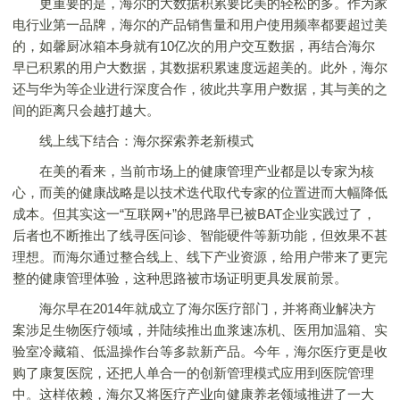
更重要的是，海尔的大数据积累要比美的轻松的多。作为家
电行业第一品牌，海尔的产品销售量和用户使用频率都要超过美
的，如馨厨冰箱本身就有10亿次的用户交互数据，再结合海尔
早已积累的用户大数据，其数据积累速度远超美的。此外，海尔
还与华为等企业进行深度合作，彼此共享用户数据，其与美的之
间的距离只会越打越大。
线上线下结合：海尔探索养老新模式
在美的看来，当前市场上的健康管理产业都是以专家为核
心，而美的健康战略是以技术迭代取代专家的位置进而大幅降低
成本。但其实这一“互联网+”的思路早已被BAT企业实践过了，
后者也不断推出了线寻医问诊、智能硬件等新功能，但效果不甚
理想。而海尔通过整合线上、线下产业资源，给用户带来了更完
整的健康管理体验，这种思路被市场证明更具发展前景。
海尔早在2014年就成立了海尔医疗部门，并将商业解决方
案涉足生物医疗领域，并陆续推出血浆速冻机、医用加温箱、实
验室冷藏箱、低温操作台等多款新产品。今年，海尔医疗更是收
购了康复医院，还把人单合一的创新管理模式应用到医院管理
中。这样依赖，海尔又将医疗产业向健康养老领域推进了一大