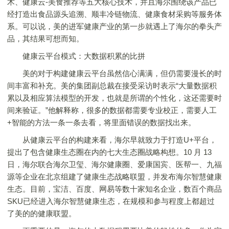
术、健康云-美食推荐等五大核心技术，并且海尔围绕该产品已
经打造出食品源头追溯、顺丰冷链物流、健康食材采购等服务体
系。可以说，美的进军健康产业的第一步就遇上了海尔的拳头产
品，其结果可想而知。
健康云平台模式：大数据积累的比拼
美的对于构建健康云平台虽然信心满满，但仍需要漫长的时
间丰富和补充。美的集团副总裁在接受采访时表示“大量数据积
累以及相应算法模型的开发，也就是所谓的个性化，这还需要时
间来验证。”他解释称，很多的数据都需要专业校正，需要人工
+智能的方法一条一条去看，将里面错误的数据找出来。
从健康云平台的构建来看，海尔早就致力于打造U+平台，
提出了包含健康生态圈在内的七大生态圈战略构想。10 月 13
日，海尔联合海尔卫玺、海尔健康圈、爱康国宾、医帮一、九福
源等企业在北京组建了健康生态战略联盟，并发布海尔智慧健康
生态。目前，宝洁、百度、网易等数十家知名企业，数百个商品
SKU已经进入海尔智慧健康生态，在规模和参与程度上都超过
了美的的健康联盟。