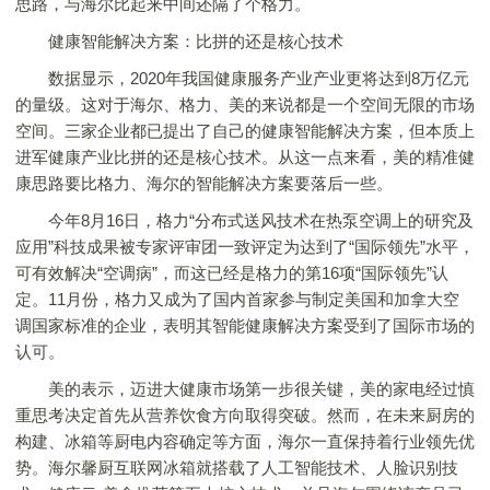
思路，与海尔比起来中间还隔了个格力。
健康智能解决方案：比拼的还是核心技术
数据显示，2020年我国健康服务产业产业更将达到8万亿元
的量级。这对于海尔、格力、美的来说都是一个空间无限的市场
空间。三家企业都已提出了自己的健康智能解决方案，但本质上
进军健康产业比拼的还是核心技术。从这一点来看，美的精准健
康思路要比格力、海尔的智能解决方案要落后一些。
今年8月16日，格力“分布式送风技术在热泵空调上的研究及
应用”科技成果被专家评审团一致评定为达到了“国际领先”水平，
可有效解决“空调病”，而这已经是格力的第16项“国际领先”认
定。11月份，格力又成为了国内首家参与制定美国和加拿大空
调国家标准的企业，表明其智能健康解决方案受到了国际市场的
认可。
美的表示，迈进大健康市场第一步很关键，美的家电经过慎
重思考决定首先从营养饮食方向取得突破。然而，在未来厨房的
构建、冰箱等厨电内容确定等方面，海尔一直保持着行业领先优
势。海尔馨厨互联网冰箱就搭载了人工智能技术、人脸识别技