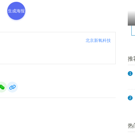
生成海报
北京新氧科技
推
1
2
热