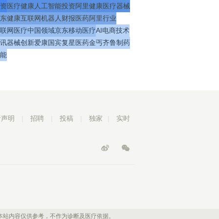
资
医疗
健康
人工智能
投资
阿里健康
医疗器械
东健康
互联网
机器人
财报
医药
阿里
行业
联网医疗
中国
领域
京东
移动医疗
AI
电商
技术
讯
器械
创新
爱康国宾
复星医药
金丐
齐鲁制药
能
责声明
|
招聘
|
投稿
|
独家
|
实时
本站内容仅供参考，不作为诊断及医疗依据。