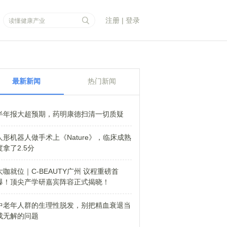
注册
|
登录
最新新闻
热门新闻
半年报大超预期，药明康德扫清一切质疑
人形机器人做手术上《Nature》，临床成熟
度拿了2.5分
大咖就位｜C-BEAUTY广州 议程重磅首
爆！顶尖产学研嘉宾阵容正式揭晓！
中老年人群的生理性脱发，别把精血衰退当
成无解的问题