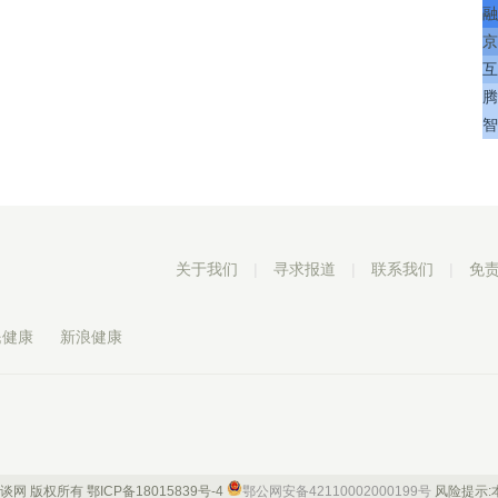
融
京
互
腾
智
关于我们
|
寻求报道
|
联系我们
|
免
民健康
新浪健康
 康谈网 版权所有
鄂ICP备18015839号-4
鄂公网安备42110002000199号
风险提示: