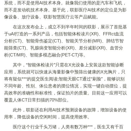
系统，而不是使用AI技术本身。就像我们使用的是汽车和飞机，
而不是发动机技术本身。基于此，联影医疗AI技术的定位是为影
像设备、放疗设备、联影智慧医疗云等产品赋能。
在这次发布会上，成立不到半年时间的联影，展示了首批基
于uAI打造的一系列产品，包括智能体检读片(XR)、FFRct血流
分析(CT)、智能骨伤鉴定(CT)、智能关节分析(MR)、肺结节智
能筛查(CT)、乳腺病变智能分析(XR)、差分减影(XR)、血管分
析(CT/MR)、智能多模态融合(PET-CT)等。
其中，“智能体检读片”只需在X光设备上安装这款智能诊断
应用，系统就可以快速从海量影像中预筛出健康的X光胸片，只
将有疑似***的提交医生阅读;智能天眼CT通过“刷脸”，能够识别
不同年龄、性别、体位患者的摆位情况，实现一键自动摆位，提
高效率的准确性和标准性，保证拍片的质量。目前这一应用可以
覆盖人体CT日常扫描的70%部位。
此外，联影还在利用AI技术预测设备的故障，增加设备的使
用率，降低设备的空闲时间，提高使用效率。
医疗这个行业千头万绪，人类有数万种***，医生又有千百