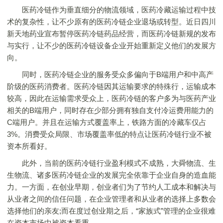
医药冷链作为垂直细分的物流领域，医药冷藏运输过程中技
术的复杂性，让不少原有的医药冷链企业退场或转型。近日四川
新天地药业宣布暂停医药冷链药品经营，而医药冷链新规的发布
与实行，让不少的医药冷链设备企业开始重新定义他们的发展方
向。
同时，医药冷链企业的服务受众多偏向于B端用户和中高产
阶级的医药消费者。医药冷链因其运输要求的特殊行，运输成本
较高，因此在运输需求受众上，医药冷链的客户多为与医药产业
相关的B端用户，同时存在少部分拥有独自支付冷运费用能力的
C端用户。并且在运输方式覆盖率上，铁路方面的冷藏车仅占
3%。消费受众局限、市场覆盖率低的特点让医药冷链行业不被
资本所看好。
此外，当前的医药冷链行业盈利模式不成熟，大舜物流、生
生物流、诸多医药冷链企业的发展完全依靠于企业自身的造血能
力。一方面，在创业早期，创业者们为了节约人工成本和解决与
从业者之间的信任问题，在企业管理者和从业者的选择上多数会
选择他们的亲友;而在度过创业期之后，“家族式”管理的企业很难
在资本市场中被资本看重。