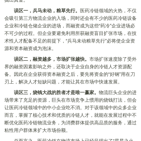
误区一，兵马未动，粮草先行。
医药冷链领域的火热，不仅
会吸引第三方物流企业的入场，同时还会有不少的医药冷链设备
企业和冷链仓储企业的进场，而融资成为这些“药冷”企业进场必
不可少的过程。但企业要避免利用所获融资盲目扩张市场，在技
术性人才配备不足的前提下，“兵马未动粮草先行”必将使企业资
源和资本融资成为泡沫。
误区二，融资越多，市场扩张越快。
市场扩张速度除了受外
界的融资因素影响之外，还取决于企业自身的冷链人才资源配
备。因此在企业获得资本融资之后，要先将资金的“好钢”用在刀
刃上，解决人才短缺问题，才能让其在市场中快速发展。
误区三，烧钱大战的胜者才是唯一赢家。
物流巨头企业的进
场带来了充足的资源，巨头在市场竞争上惯用的烧钱打法，但会
让医药冷链领域中的中小企业吃不消。对于该领域中的众多企业
而言，掌握了核心技术和优质的冷链人才，就能在发展过程中不
断优化医药冷链物流业务，为消费群体提供高品质的服务，通过
粘性用户群体来扩大市场份额。
总而言之，医药冷链在物流市场上已经呈现出了“星星之火