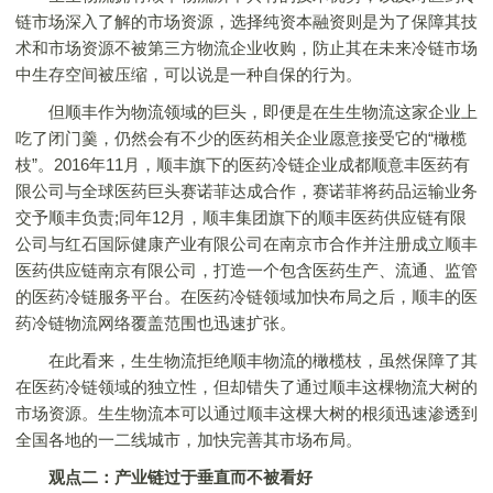
链市场深入了解的市场资源，选择纯资本融资则是为了保障其技
术和市场资源不被第三方物流企业收购，防止其在未来冷链市场
中生存空间被压缩，可以说是一种自保的行为。
但顺丰作为物流领域的巨头，即便是在生生物流这家企业上
吃了闭门羹，仍然会有不少的医药相关企业愿意接受它的“橄榄
枝”。2016年11月，顺丰旗下的医药冷链企业成都顺意丰医药有
限公司与全球医药巨头赛诺菲达成合作，赛诺菲将药品运输业务
交予顺丰负责;同年12月，顺丰集团旗下的顺丰医药供应链有限
公司与红石国际健康产业有限公司在南京市合作并注册成立顺丰
医药供应链南京有限公司，打造一个包含医药生产、流通、监管
的医药冷链服务平台。在医药冷链领域加快布局之后，顺丰的医
药冷链物流网络覆盖范围也迅速扩张。
在此看来，生生物流拒绝顺丰物流的橄榄枝，虽然保障了其
在医药冷链领域的独立性，但却错失了通过顺丰这棵物流大树的
市场资源。生生物流本可以通过顺丰这棵大树的根须迅速渗透到
全国各地的一二线城市，加快完善其市场布局。
观点二：产业链过于垂直而不被看好