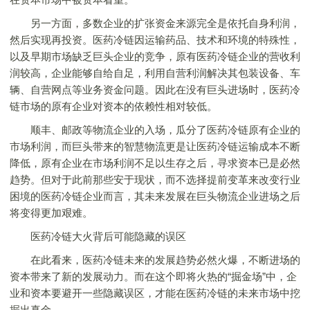
另一方面，多数企业的扩张资金来源完全是依托自身利润，
然后实现再投资。医药冷链因运输药品、技术和环境的特殊性，
以及早期市场缺乏巨头企业的竞争，原有医药冷链企业的营收利
润较高，企业能够自给自足，利用自营利润解决其包装设备、车
辆、自营网点等业务资金问题。因此在没有巨头进场时，医药冷
链市场的原有企业对资本的依赖性相对较低。
顺丰、邮政等物流企业的入场，瓜分了医药冷链原有企业的
市场利润，而巨头带来的智慧物流更是让医药冷链运输成本不断
降低，原有企业在市场利润不足以生存之后，寻求资本已是必然
趋势。但对于此前那些安于现状，而不选择提前变革来改变行业
困境的医药冷链企业而言，其未来发展在巨头物流企业进场之后
将变得更加艰难。
医药冷链大火背后可能隐藏的误区
在此看来，医药冷链未来的发展趋势必然火爆，不断进场的
资本带来了新的发展动力。而在这个即将火热的“掘金场”中，企
业和资本要避开一些隐藏误区，才能在医药冷链的未来市场中挖
掘出真金。