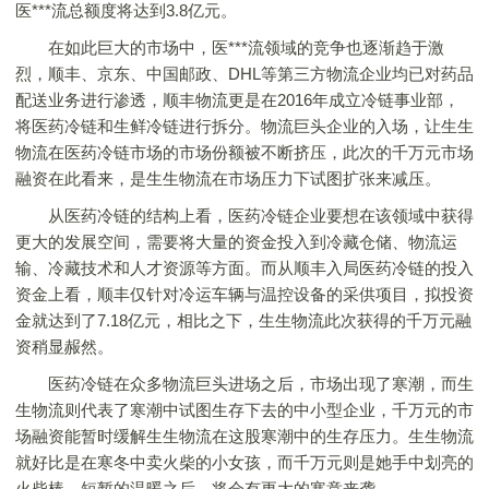
医***流总额度将达到3.8亿元。
在如此巨大的市场中，医***流领域的竞争也逐渐趋于激
烈，顺丰、京东、中国邮政、DHL等第三方物流企业均已对药品
配送业务进行渗透，顺丰物流更是在2016年成立冷链事业部，
将医药冷链和生鲜冷链进行拆分。物流巨头企业的入场，让生生
物流在医药冷链市场的市场份额被不断挤压，此次的千万元市场
融资在此看来，是生生物流在市场压力下试图扩张来减压。
从医药冷链的结构上看，医药冷链企业要想在该领域中获得
更大的发展空间，需要将大量的资金投入到冷藏仓储、物流运
输、冷藏技术和人才资源等方面。而从顺丰入局医药冷链的投入
资金上看，顺丰仅针对冷运车辆与温控设备的采供项目，拟投资
金就达到了7.18亿元，相比之下，生生物流此次获得的千万元融
资稍显赧然。
医药冷链在众多物流巨头进场之后，市场出现了寒潮，而生
生物流则代表了寒潮中试图生存下去的中小型企业，千万元的市
场融资能暂时缓解生生物流在这股寒潮中的生存压力。生生物流
就好比是在寒冬中卖火柴的小女孩，而千万元则是她手中划亮的
火柴棒，短暂的温暖之后，将会有更大的寒意来袭。