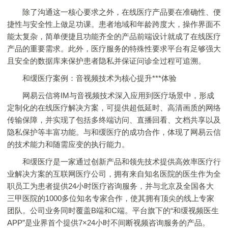
除了沟通这一核心要求之外，在线医疗产品要在准确性、便
捷性与安全性上做足功课。患者地域和年龄跨度大，操作界面不
能太复杂，简单便捷且功能齐全的产品前端设计就成了在线医疗
产品的重要需求。此外，医疗服务的特殊性要求平台有足够强大
且安全的数据库来保护患者隐私并保证问诊全过程可追溯。
和缓医疗案例：音视频技术为核心提升***体验
网易云信将IM与音视频技术深入应用到医疗场景中，形成
定制化的在线医疗解决方案，可提供超低延时、高清画质的网络
传输保障，并实现了包括多终端访问、直播回看、文档共享以及
隐私保护等丰富功能。与和缓医疗的成功合作，体现了网易云信
的技术能力和随需应变的执行能力。
和缓医疗是一家通过创新产品和领先技术提供高效率医疗行
业解决方案的互联网医疗公司，拥有来自知名医院的医生作为全
职员工为患者提供24小时医疗咨询服务，并与北京及全国各大
三甲医院的1000多位知名专家合作，使其拥有顶尖的线上专家
团队。公司业务同时覆盖B端和C端。平台旗下的“和缓视频医生
APP”是业界首个提供7×24小时不间断视频咨询服务的产品。