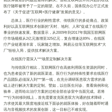
医疗随即被寄予了一定的期望。在不久前，国务院办公厅正式发
布了《关于促进“互联网+医疗健康”发展的意见》。
总体上，医疗行业的刚性需求、传统医疗的多处痛点、政策
利好以及互联网技术创新的“天时、地利、人和”促成了在线医疗
事业的快速发展。数据显示，从2009年到2017年我国互联网医
疗市场规模从2亿元激增至325亿元，复合增速达89%，在线医
疗产业链逐渐丰富，玩家随之增加。网易云信等互联网技术“大
厂”纷纷入局，提供技术解决方案。
在线医疗需深入***场景定制解决方案
与传统医疗相比，互联网医疗在高效利用医生资源的同时，
也为患者提供了新的就医渠道。医疗行为的特殊性要求在线医疗
产品团队必须深入到***第一线，在充分调研医患双方需求的基
础上进行解决方案的定制。譬如，以往医生问诊、查看病例和化
验单，进而给出治疗方案的过程全部在诊室中当面完成。若将
***行为转移到线上，首先需要攻克医患双方沟通的技术障碍，
力求使其最大限度地接近线下面诊的就医体验，好在随着即时通
讯与音视频技术的发展创新，这一目标已不难实现。