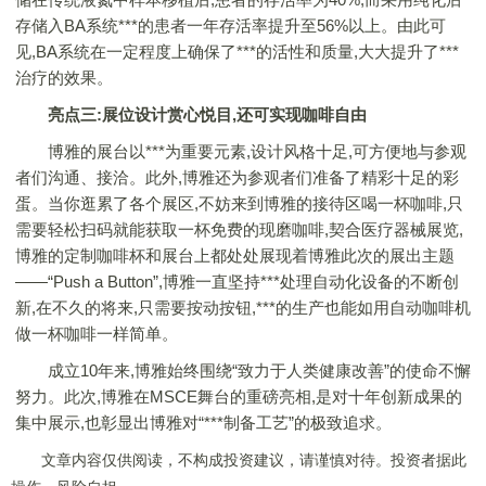
存储入BA系统***的患者一年存活率提升至56%以上。由此可
见,BA系统在一定程度上确保了***的活性和质量,大大提升了***
治疗的效果。
亮点三:展位设计赏心悦目,还可实现咖啡自由
博雅的展台以***为重要元素,设计风格十足,可方便地与参观
者们沟通、接洽。此外,博雅还为参观者们准备了精彩十足的彩
蛋。当你逛累了各个展区,不妨来到博雅的接待区喝一杯咖啡,只
需要轻松扫码就能获取一杯免费的现磨咖啡,契合医疗器械展览,
博雅的定制咖啡杯和展台上都处处展现着博雅此次的展出主题
——“Push a Button”,博雅一直坚持***处理自动化设备的不断创
新,在不久的将来,只需要按动按钮,***的生产也能如用自动咖啡机
做一杯咖啡一样简单。
成立10年来,博雅始终围绕“致力于人类健康改善”的使命不懈
努力。此次,博雅在MSCE舞台的重磅亮相,是对十年创新成果的
集中展示,也彰显出博雅对“***制备工艺”的极致追求。
文章内容仅供阅读，不构成投资建议，请谨慎对待。投资者据此