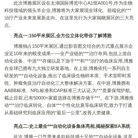
此次博雅展区设在太湖国际博览中心A1馆A001号,作为生物
科技领域的领头羊企业,博雅将为大家展现全球化、前端化的***
治疗产业未来发展新走向。在这里先行为大家揭晓展区的三大亮
点。
亮点一:150平米展区,全方位立体化带你了解博雅
博雅独占150平米展区,通过影音图文结合的方式重点展示企
业近10年来的蜕变成果——全产业链的***治疗布局,包括上游自
动化设备、中游***存储以及下游干***和***治疗的临床应用,博雅
在全球已拥有九大独立研发基地。在上游,博雅依托一系列自主
研发的***自动化设备,推出了临床级生物样本库、手术室即时系
统、肿瘤免疫治疗自动化三大整体解决方案。在中游,博雅拥有
AABB标准、NRL标准和CAP标准三大认证,为***质量保驾护航,
截止目前,已有50000+家庭选择在博雅存储干***。在下游,博雅推
动***治疗临床转化、自体***个性化抗衰等临床研究,致力于打通
从基础研究到临床应用的“最后一公里”,改善人类健康。
亮点二:史上最全***自动化设备集体亮相,揭秘探索BA系统
此次,博雅一口气带来多款科技感十足的***自动化设备,这是