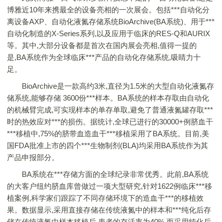
博雅近10年来携最全的设备亮相的一次展会。包括***自动化分
离设备AXP、自动化液氮存储系统BioArchive(BA系统)、用于***
自动化制造的X-Series系列,以及应用于临床的RES-Q和AURIX
等。其中,大部分设备都是首次在国内展会亮相,值得一提的
是,BA系统作为全球临床***产品的自动化存储系统,吸睛力十
足。
BioArchive是一款高约3米,直径为1.5米的大型自动化液氮存
储系统,能够存储 3600份***样本。BA系统的样本存取由自动化
的机械臂完成,可实现样本的单存单取,避免了普通液氮罐存取***
时的热效应对***的损伤。据统计,全球已进行的30000+例脐血干
***移植中,75%的脐带血造血干***移植采用了BA系统。目前,美
国FDA批准上市的四个***生物制剂(BLA)均采用BA系统作为其
产品申报部分。
BA系统在***存储方面的全球纪录非常优秀。此前,BA系统
的大客户纽约脐血库曾做过一项大型研究,针对1622例临床***移
植案例,科学家们跟踪了不同存储环境下的造血干***的移植效
果。数据显示,采用直接存储在传统液氮中的样本和***纯化后存
储在传统液氮中样本移植后,患者的存活率为40%,而采用纯化后