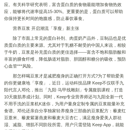
应。有关科学研究表明，富含蛋白质的食物最能增加食物热效
应，能够将代谢率提高15-30%。更重要的是，蛋白质可以帮助
你保持更长时间的饱腹感，防止暴饮暴食。
营养豆浆 开启潮流「享瘦」新主张
除了市面上常见的蛋白补剂、肉蛋奶产品外，豆制品也是优
质蛋白质的主要来源。尤其对于乳糖不耐受的中国人来说，相较
于牛奶，豆浆是补充蛋白质的更佳选择——富含不饱和脂肪酸和
丰富的膳食纤维，降低肠道对脂肪、胆固醇和糖分的吸收，预防
心血管***风险。
那怎样喝豆浆才是减肥瘦身的正确打开方式?为了帮助爱美
的你更健康地「享瘦」，近日，运动科技品牌 Keep不仅联手九
阳代言人邓伦，推出「九阳·马甲线雕刻」专属腹肌课程，打造
10天腹肌养成计划。同时，Keep专业营养师还与九阳全新一代
不用手洗的豆浆机K迷你，为用户量身定制专属的豆浆能量补充
食谱。邓伦还亲自分享独家轻养瘦身三部曲的豆浆配方：藜麦红
豆薏米、藜麦紫薯燕麦和藜麦大豆杏仁，满足瘦身爱美人群祛
湿、减脂、增肌不同阶段所需。用户只需登陆 Keep App，就能