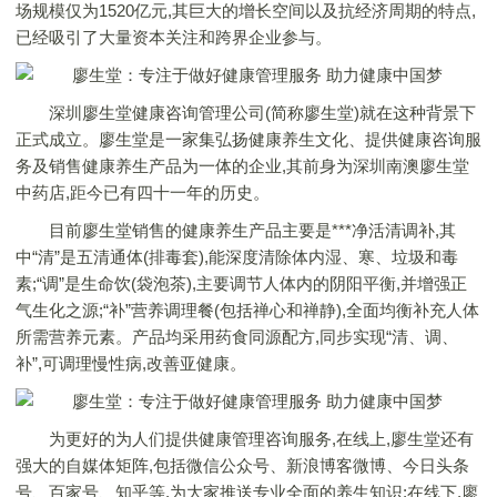
场规模仅为1520亿元,其巨大的增长空间以及抗经济周期的特点,
已经吸引了大量资本关注和跨界企业参与。
深圳廖生堂健康咨询管理公司(简称廖生堂)就在这种背景下
正式成立。廖生堂是一家集弘扬健康养生文化、提供健康咨询服
务及销售健康养生产品为一体的企业,其前身为深圳南澳廖生堂
中药店,距今已有四十一年的历史。
目前廖生堂销售的健康养生产品主要是***净活清调补,其
中“清”是五清通体(排毒套),能深度清除体内湿、寒、垃圾和毒
素;“调”是生命饮(袋泡茶),主要调节人体内的阴阳平衡,并增强正
气生化之源;“补”营养调理餐(包括禅心和禅静),全面均衡补充人体
所需营养元素。产品均采用药食同源配方,同步实现“清、调、
补”,可调理慢性病,改善亚健康。
为更好的为人们提供健康管理咨询服务,在线上,廖生堂还有
强大的自媒体矩阵,包括微信公众号、新浪博客微博、今日头条
号、百家号、知乎等,为大家推送专业全面的养生知识;在线下,廖