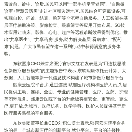
盖诊前、诊中、诊后,居民可以用“一部手机掌管健康”。“自助微
诊室+智慧云药房”走进社区和边远地区,居民结合可穿戴设备,可
实现自检、问诊、结算、购药等全流程自助服务。人工智能在基
层医疗辅助决策、影像检查、眼底筛查等应用开始布局。5G技
术应用让临床、影像、心电、超声等远程诊断效果得到优化。推
出“共享医生”、“共享药房”服务,助力解决基层“看病难”、“配药
难”问题。广大市民有望在这一系列行动中获得满意的服务体
验。
东软熙康CEO兼首席医疗官宗文红在发表题为“用连接思维
创新医疗服务模式”的主题报告中表示,东软熙康依托云计算、大
数据、人工智能等新一代信息技术构建了城市新医疗服务平台
——熙康云医院平台,并通过连接,赋能医疗机构和医护人员,为居
民提供主动、连续、全面、专业的健康管理、医疗、医药、护理
等闭环服务。熙康云医院平台的升级版将更安全、更智能、更医
疗,更开放,为城市、医疗机构、医学学科、医护人员提供基于新
医疗服务路径的平台服务。
东软集团董事长兼CEO刘积仁博士表示,熙康云医院平台构
造的是一个城市新医疗的创新平台,就业平台。平台的连接性、