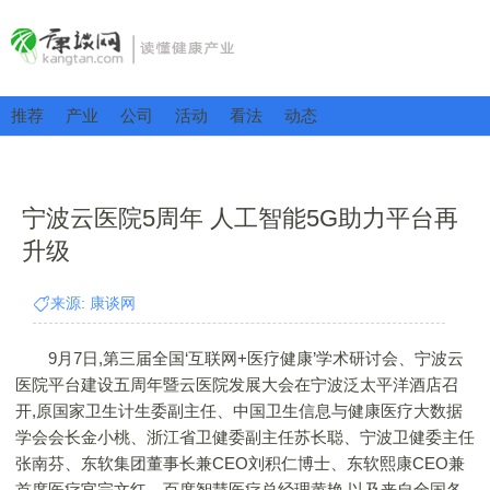
推荐
产业
公司
活动
看法
动态
宁波云医院5周年 人工智能5G助力平台再
升级
来源: 康谈网
9月7日,第三届全国‘互联网+医疗健康’学术研讨会、宁波云
医院平台建设五周年暨云医院发展大会在宁波泛太平洋酒店召
开,原国家卫生计生委副主任、中国卫生信息与健康医疗大数据
学会会长金小桃、浙江省卫健委副主任苏长聪、宁波卫健委主任
张南芬、东软集团董事长兼CEO刘积仁博士、东软熙康CEO兼
首席医疗官宗文红、百度智慧医疗总经理黄艳,以及来自全国各