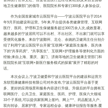
地卫生健康部门的领导、医院院长和专家们300多人参加会议。
作为全国首家城市云医院平台——宁波云医院平台于2014
年9月开始建设和运营。5年来,平台提供各类健康管理、互联网
医疗、医药、护理和卫生保健服务超过300万余人次,成效显著。
越来越多的宁波居民可以不出村、不出社区、不出家门就可以享
受便民化服务。来自宁波鄞州、北仑、余姚的卫健局主任分别介
绍了利用宁波云医院平台开展“互联网+”家庭医生服务、医共体
下的“共享药房”、“共享医生”、互联网+护理服务等便利化方面的
经验;来自上海、重庆、厦门、济南等地的卫生健康主管部门和
医院院长就“互联网+新医疗服务模式的探索”展开了精彩的对
话。
本次会议上,宁波卫健委和宁波云医院平台的建设和运营方
东软熙康健康科技有限公司对外发布,宁波云医院平台基于更
多、更好的应用场景和服务内容进行升级。升级后的平台拥有互
联网医疗、公共卫生、家庭医生、医药、护理、医保六大领域
33个子系统,可以提供家医网上签约、网上***、药品配送入户、
双向转诊、居家护理、专家远程会诊、健康评估报告等服务,覆