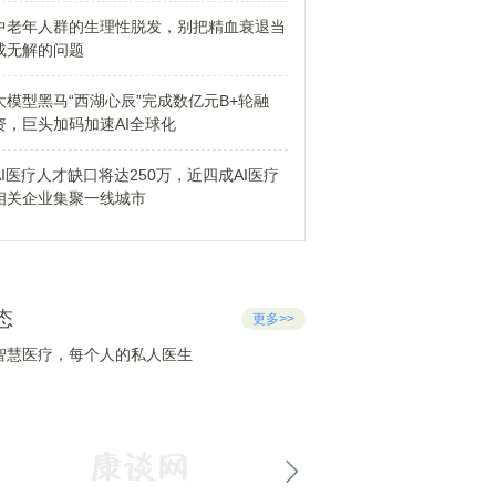
中老年人群的生理性脱发，别把精血衰退当
成无解的问题
大模型黑马“西湖心辰”完成数亿元B+轮融
资，巨头加码加速AI全球化
AI医疗人才缺口将达250万，近四成AI医疗
相关企业集聚一线城市
态
更多>>