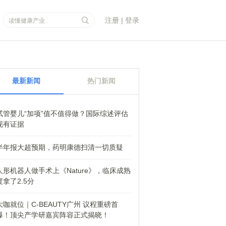
注册
|
登录
最新新闻
热门新闻
试管婴儿“加项”值不值得做？国际综述评估
现有证据
半年报大超预期，药明康德扫清一切质疑
人形机器人做手术上《Nature》，临床成熟
度拿了2.5分
大咖就位｜C-BEAUTY广州 议程重磅首
爆！顶尖产学研嘉宾阵容正式揭晓！