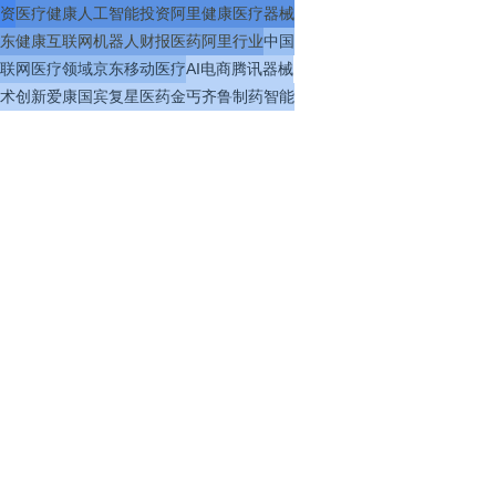
资
医疗
健康
人工智能
投资
阿里健康
医疗器械
东健康
互联网
机器人
财报
医药
阿里
行业
中国
联网医疗
领域
京东
移动医疗
AI
电商
腾讯
器械
术
创新
爱康国宾
复星医药
金丐
齐鲁制药
智能