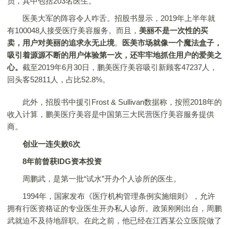
员，其中包括203名医生。
医美大军的阵容令人咋舌。招股书显示，2019年上半年就
有100048人接受医疗美容服务。而且，
美丽不是一次性的买
卖，用户对美丽的追求永无止境
。
医美市场就像一个魔法盒子，
吸引着源源不断的用户体验第一次，还牢牢地抓住用户的爱美之
心。
截至2019年6月30日，鹏美医疗美容吸引新顾客47237人，
回头客52811人，占比52.8%。
此外，招股书中援引Frost & Sullivan数据称，按照2018年的
收入计算，鹏美医疗美容是中国第三大民营医疗美容服务提供
商。
创业一连失败6次
8年前曾获IDG资本投资
周鹏武，是第一批“试水”开办个人诊所的医生。
1994年，国家发布《医疗机构管理条例实施细则》，允许
拥有行医资格证的专业医生开办私人诊所。政策刚刚出台，周鹏
武就迫不及待地辞职。在此之前，他已经在江西某公立医院做了