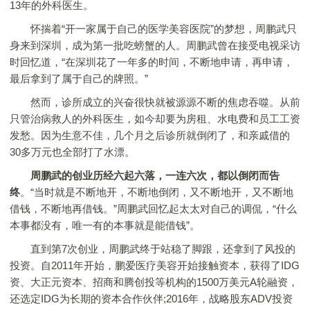
13年的外科医生。
怀揣着“开一家属于自己的医学美容医院”的梦想，周鹏武只
身来到深圳，成为第一批吃螃蟹的人。周鹏武曾在接受电视采访
时回忆道，“在深圳花了一年多的时间，不断地申请，再申请，
最后拿到了属于自己的牌照。”
然而，诊所成立的兴奋很快就被源源不断的焦虑吞噬。从前
只管治病救人的外科医生，如今却要为房租、水电费和员工工资
发愁。因为生意不佳，几个月之后诊所就倒闭了，和亲戚借的
30多万元也全部打了水漂。
周鹏武的创业历经六起六落，一连六次，都以倒闭而告
终
。“当时就是不断地开，不断地倒闭，又不断地开，又不断地
借钱，不断地再借钱。”周鹏武回忆起太太对自己的调侃，“什么
本事都没有，唯一有的本事就是能借钱”。
直到第7次创业，周鹏武终于站稳了脚跟，还拿到了风投的
投资。自2011年开始，鹏爱医疗美容开始接触资本，获得了IDG
资、大正元资本、招商和腾创投等机构的1500万美元A轮融资，
还选定IDG为长期的资本合作伙伴;2016年，战略股东ADV投资