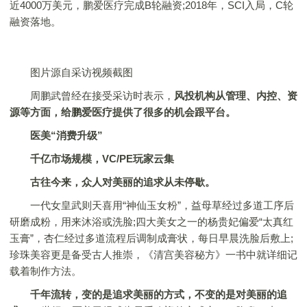
近4000万美元，鹏爱医疗完成B轮融资;2018年，SCI入局，C轮
融资落地。
图片源自采访视频截图
周鹏武曾经在接受采访时表示，
风投机构从管理、内控、资
源等方面，给鹏爱医疗提供了很多的机会跟平台。
医美“消费升级”
千亿市场规模，VC/PE玩家云集
古往今来，众人对美丽的追求从未停歇。
一代女皇武则天喜用“神仙玉女粉”，益母草经过多道工序后
研磨成粉，用来沐浴或洗脸;四大美女之一的杨贵妃偏爱“太真红
玉膏”，杏仁经过多道流程后调制成膏状，每日早晨洗脸后敷上;
珍珠美容更是备受古人推崇，《清宫美容秘方》一书中就详细记
载着制作方法。
千年流转，变的是追求美丽的方式，不变的是对美丽的追