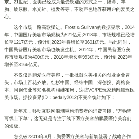
求。
21世纪，医美已经成为最受欢迎的方式之一，隆鼻、丰
胸、玻尿酸、水光针、植发等等，不动声色地俘获用户的爱美之
心。
这个市场一路高歌猛进。Frost & Sullivan的数据显示，2014
年，中国医疗美容市场规模为521亿元;2018年，市场规模已经增
长至1217亿元，预计到2023年将增长至3601亿元。与此同时，
中国民营医疗美容市场也焕发生机。2014年，中国民营医疗美
容市场规模为400亿元，2018年增长至993亿元，预计到2023年
增长至3166亿元。
不仅仅是鹏爱医疗美容，一批批跟医美相关的创业企业冒
头，市场上百花齐放。红杉中国、经纬中国、深创投、高榕资
本、同创伟业等知名机构相继布局，这些VC/PE玩家精雕细琢医
美市场。据投资界(ID：pedaily2012)不完全统计如下：
近年来，移动互联网浪潮重构消费者的消费习惯，“万物皆
可线上下单”，这无疑是专注于线下医疗美容的鹏爱医疗美容们
的短板。
怎么破?2019年8月，鹏爱医疗美容与新氧签署了战略合作