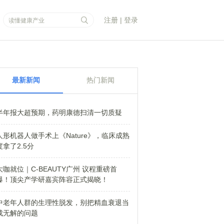
注册
|
登录
最新新闻
热门新闻
半年报大超预期，药明康德扫清一切质疑
人形机器人做手术上《Nature》，临床成熟
度拿了2.5分
大咖就位｜C-BEAUTY广州 议程重磅首
爆！顶尖产学研嘉宾阵容正式揭晓！
中老年人群的生理性脱发，别把精血衰退当
成无解的问题