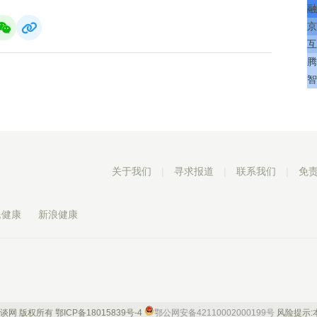
融
京
互
腾
智
关于我们
|
寻求报道
|
联系我们
|
免
民健康
新浪健康
 康谈网 版权所有
鄂ICP备18015839号-4
鄂公网安备42110002000199号
风险提示: