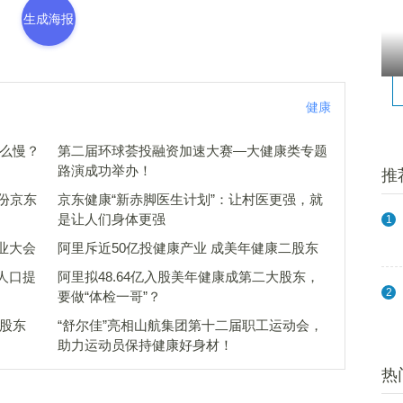
生成海报
健康
这么慢？
第二届环球荟投融资加速大赛—大健康类专题
路演成功举办！
推
份京东
京东健康“新赤脚医生计划”：让村医更强，就
是让人们身体更强
1
业大会
阿里斥近50亿投健康产业 成美年健康二股东
人口提
阿里拟48.64亿入股美年健康成第二大股东，
2
要做“体检一哥”？
二股东
“舒尔佳”亮相山航集团第十二届职工运动会，
助力运动员保持健康好身材！
热