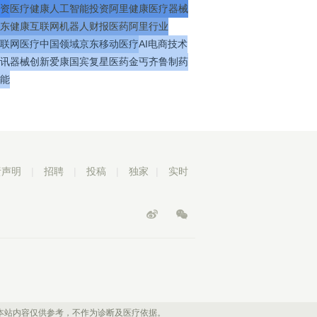
资
医疗
健康
人工智能
投资
阿里健康
医疗器械
东健康
互联网
机器人
财报
医药
阿里
行业
联网医疗
中国
领域
京东
移动医疗
AI
电商
技术
讯
器械
创新
爱康国宾
复星医药
金丐
齐鲁制药
能
责声明
|
招聘
|
投稿
|
独家
|
实时
本站内容仅供参考，不作为诊断及医疗依据。