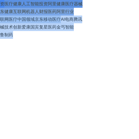
资
医疗
健康
人工智能
投资
阿里健康
医疗器械
东健康
互联网
机器人
财报
医药
阿里
行业
联网医疗
中国
领域
京东
移动医疗
AI
电商
腾讯
械
技术
创新
爱康国宾
复星医药
金丐
智能
鲁制药