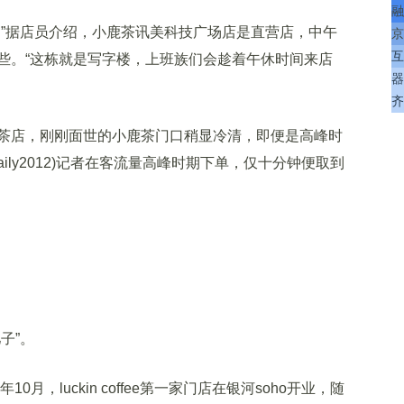
融
”据店员介绍，小鹿茶讯美科技广场店是直营店，中午
京
互
些。“这栋就是写字楼，上班族们会趁着午休时间来店
器
齐
店，刚刚面世的小鹿茶门口稍显冷清，即便是高峰时
aily2012)记者在客流量高峰时期下单，仅十分钟便取到
子”。
，luckin coffee第一家门店在银河soho开业，随