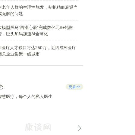
中老年人群的生理性脱发，别把精血衰退当
成无解的问题
大模型黑马“西湖心辰”完成数亿元B+轮融
资，巨头加码加速AI全球化
AI医疗人才缺口将达250万，近四成AI医疗
相关企业集聚一线城市
态
更多>>