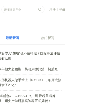
注册
|
登录
最新新闻
热门新闻
试管婴儿“加项”值不值得做？国际综述评估
现有证据
半年报大超预期，药明康德扫清一切质疑
人形机器人做手术上《Nature》，临床成熟
度拿了2.5分
大咖就位｜C-BEAUTY广州 议程重磅首
爆！顶尖产学研嘉宾阵容正式揭晓！