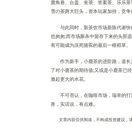
鹿角巷、台盖、丧茶、答案茶、乐乐茶
雪の茶两大巨头，资本玩家加持，竞争
与此同时，新茶饮市场新陈代谢快得
也匆匆;而市场厮杀中留存下来的头部
有可能成为压死骆驼的最后一根稻草。
作为新手，小鹿茶的进阶路，道长且
了对小鹿茶的期待值;又或是小鹿茶已
激起更大的水花。
不可否认，在咖啡市场，瑞幸的打法
兽，实话说，有点难。
文章内容仅供阅读，不构成投资建议，请