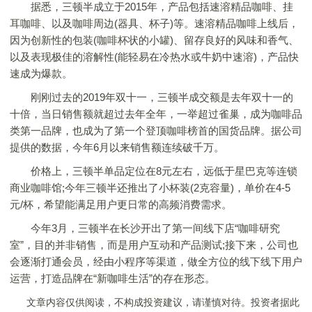
据悉，三顿半成立于2015年，产品包括速溶精品咖啡、挂
耳咖啡、以及咖啡周边(器具、杯子)等。速溶精品咖啡上线后，
因为创新性的包装(咖啡杯状的小罐)、留存良好的风味和香气、
以及表现极佳的溶解性(能轻易在冷热水或牛奶中速溶)，产品快
速成为爆款。
刚刚过去的2019年双十一，三顿半成交额是去年双十一的
十倍，当日销售额就超过去年全年，一举超过雀巢，成为咖啡品
类第一品牌，也成为了第一个登顶咖啡榜首的国货品牌。据公司
提供的数据，今年6月以来销售额连续破千万。
价格上，三顿半单品定位在8元左右，远低于星巴克等连锁
商业咖啡馆;今年三顿半还推出了小杯装(2克容量)，单价在4-5
元/杯，希望能满足用户更日常的高频消费需求。
今年3月，三顿半在长沙开出了第一间线下店“咖啡研究
室”，目的并非销售，而是用户互动和产品测试;接下来，公司也
会逐渐打通会员，经由小程序等渠道，做全方位的线下线下用户
运营，打造品牌在“新咖啡生活”的存在形态。
文章内容仅供阅读，不构成投资建议，请谨慎对待。投资者据此