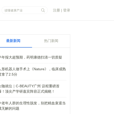
注册
|
登录
最新新闻
热门新闻
半年报大超预期，药明康德扫清一切质疑
人形机器人做手术上《Nature》，临床成熟
度拿了2.5分
大咖就位｜C-BEAUTY广州 议程重磅首
爆！顶尖产学研嘉宾阵容正式揭晓！
中老年人群的生理性脱发，别把精血衰退当
成无解的问题