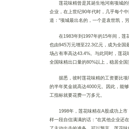
莲花味精曾是其诞生地河南项城的骄
企业，在上世纪90年代时，几乎每个
道：“项城最出名的，一个是袁世凯，另
在1983年到1997年的15年间，莲
也由945万元增至22.3亿元，成为
场占有率高达43.4%。与此同时，莲
全国味精出口量的80%以上，稳居全国
据悉，彼时莲花味精的工资要比项城平
的半年奖金就高达4000元。因此，
工指标就要花费一万多元。
1998年，莲花味精在A股成功上市，
样一段自信满满的话：“在其他企业还
了主动出击的准备。可以预言，莲花味