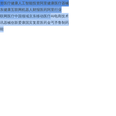
资
医疗
健康
人工智能
投资
阿里健康
医疗器械
东健康
互联网
机器人
财报
医药
阿里
行业
联网医疗
中国
领域
京东
移动医疗
AI
电商
技术
讯
器械
创新
爱康国宾
复星医药
金丐
齐鲁制药
能