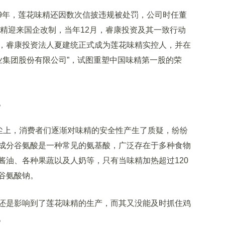
09年，莲花味精还因数次信披违规被处罚，公司时任董
味精迎来国企改制，当年12月，睿康投资及其一致行动
，睿康投资法人夏建统正式成为莲花味精实控人，并在
产业集团股份有限公司”，试图重塑中国味精第一股的荣
。
尘上，消费者们逐渐对味精的安全性产生了质疑，纷纷
成分谷氨酸是一种常见的氨基酸，广泛存在于多种食物
酱油、各种果蔬以及人奶等，只有当味精加热超过120
谷氨酸钠。
是影响到了莲花味精的生产，而其又没能及时抓住鸡
。