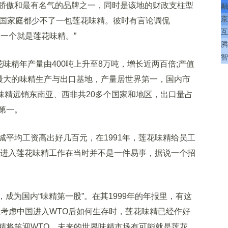
傲和最有名气的品牌之一，同时是该地的财政支柱型
融
京
中国家庭都少不了一包莲花味精。彼时有言论调侃
互
一个就是莲花味精。”
腾
智
花味精年产量由400吨上升至8万吨，增长近两百倍;产值
全国最大的味精生产与出口基地，产量居世界第一，国内市
花味精远销东南亚、西非共20多个国家和地区，出口量占
第一。
均工资高出好几百元，在1991年，莲花味精给员工
能够进入莲花味精工作在当时并不是一件易事，据说一个招
成为国内“味精第一股”。在其1999年的年报里，有这
在考虑中国进入WTO后如何生存时，莲花味精已经作好
精将笑迎WTO，未来的世界味精市场有可能就是莲花