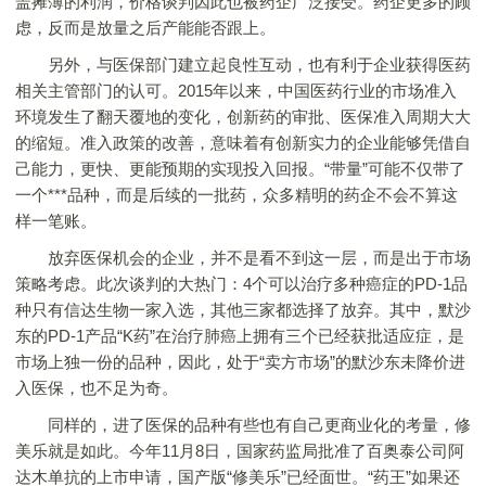
盖摊薄的利润，价格谈判因此也被药企广泛接受。药企更多的顾
虑，反而是放量之后产能能否跟上。
另外，与医保部门建立起良性互动，也有利于企业获得医药
相关主管部门的认可。2015年以来，中国医药行业的市场准入
环境发生了翻天覆地的变化，创新药的审批、医保准入周期大大
的缩短。准入政策的改善，意味着有创新实力的企业能够凭借自
己能力，更快、更能预期的实现投入回报。“带量”可能不仅带了
一个***品种，而是后续的一批药，众多精明的药企不会不算这
样一笔账。
放弃医保机会的企业，并不是看不到这一层，而是出于市场
策略考虑。此次谈判的大热门：4个可以治疗多种癌症的PD-1品
种只有信达生物一家入选，其他三家都选择了放弃。其中，默沙
东的PD-1产品“K药”在治疗肺癌上拥有三个已经获批适应症，是
市场上独一份的品种，因此，处于“卖方市场”的默沙东未降价进
入医保，也不足为奇。
同样的，进了医保的品种有些也有自己更商业化的考量，修
美乐就是如此。今年11月8日，国家药监局批准了百奥泰公司阿
达木单抗的上市申请，国产版“修美乐”已经面世。“药王”如果还