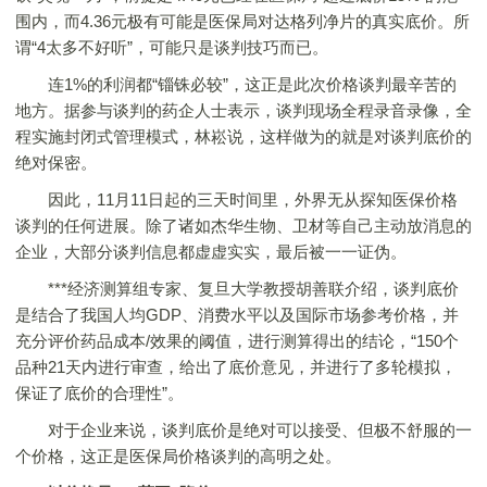
围内，而4.36元极有可能是医保局对达格列净片的真实底价。所
谓“4太多不好听”，可能只是谈判技巧而已。
连1%的利润都“锱铢必较”，这正是此次价格谈判最辛苦的
地方。据参与谈判的药企人士表示，谈判现场全程录音录像，全
程实施封闭式管理模式，林崧说，这样做为的就是对谈判底价的
绝对保密。
因此，11月11日起的三天时间里，外界无从探知医保价格
谈判的任何进展。除了诸如杰华生物、卫材等自己主动放消息的
企业，大部分谈判信息都虚虚实实，最后被一一证伪。
***经济测算组专家、复旦大学教授胡善联介绍，谈判底价
是结合了我国人均GDP、消费水平以及国际市场参考价格，并
充分评价药品成本/效果的阈值，进行测算得出的结论，“150个
品种21天内进行审查，给出了底价意见，并进行了多轮模拟，
保证了底价的合理性”。
对于企业来说，谈判底价是绝对可以接受、但极不舒服的一
个价格，这正是医保局价格谈判的高明之处。