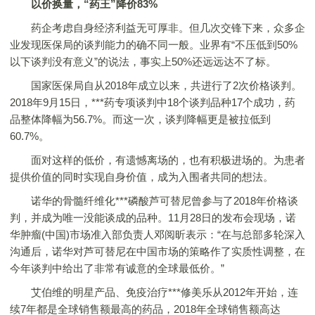
以价换量，“药王”降价83%
药企考虑自身经济利益无可厚非。但几次交锋下来，众多企
业发现医保局的谈判能力的确不同一般。业界有“不压低到50%
以下谈判没有意义”的说法，事实上50%还远远达不了标。
国家医保局自从2018年成立以来，共进行了2次价格谈判。
2018年9月15日，***药专项谈判中18个谈判品种17个成功，药
品整体降幅为56.7%。而这一次，谈判降幅更是被拉低到
60.7%。
面对这样的低价，有遗憾离场的，也有积极进场的。为患者
提供价值的同时实现自身价值，成为入围者共同的想法。
诺华的骨髓纤维化***磷酸芦可替尼曾参与了2018年价格谈
判，并成为唯一没能谈成的品种。11月28日的发布会现场，诺
华肿瘤(中国)市场准入部负责人邓阅昕表示：“在与总部多轮深入
沟通后，诺华对芦可替尼在中国市场的策略作了实质性调整，在
今年谈判中给出了非常有诚意的全球最低价。”
艾伯维的明星产品、免疫治疗***修美乐从2012年开始，连
续7年都是全球销售额最高的药品，2018年全球销售额高达