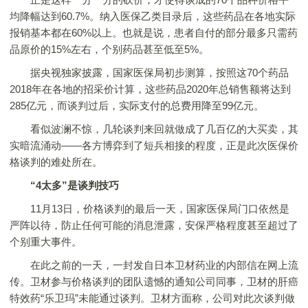
均降幅达到60.7%。纳入医保乙类目录后，这些药品在各地实际
报销基本都在60%以上。也就是说，患者自付的部分最多只需药
品原价的15%左右，个别药品甚至低至5%。
据央视独家披露，国家医保局初步测算，按照这70个药品
2018年在各地的招采价计算，这些药品2020年总销售额将达到
285亿元，而谈判过后，实际支付的总费用降至99亿元。
看似波澜不惊，几轮谈判来回就做成了几百亿的大买卖，其
实暗流涌动——各方博弈到了短兵相接的程度，正是此次医保价
格谈判的难处所在。
“4太多”是谈判技巧
11月13日，价格谈判的最后一天，国家医保局门口依然是
严阵以待，防止任何可能的消息泄露，安保严格程度甚至超过了
个别重大事件。
在此之前的一天，一封发自日本卫材药业的内部信在网上流
传。卫材参与价格谈判的团队遗憾的通知公司同事，卫材的肝癌
特效药“乐卫玛”未能通过谈判。卫材方面称，公司对此次谈判做