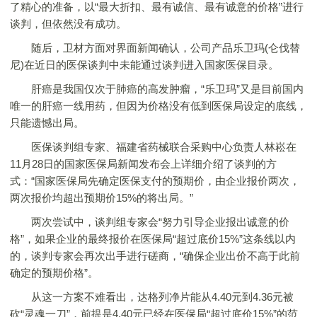
了精心的准备，以“最大折扣、最有诚信、最有诚意的价格”进行
谈判，但依然没有成功。
随后，卫材方面对界面新闻确认，公司产品乐卫玛(仑伐替
尼)在近日的医保谈判中未能通过谈判进入国家医保目录。
肝癌是我国仅次于肺癌的高发肿瘤，“乐卫玛”又是目前国内
唯一的肝癌一线用药，但因为价格没有低到医保局设定的底线，
只能遗憾出局。
医保谈判组专家、福建省药械联合采购中心负责人林崧在
11月28日的国家医保局新闻发布会上详细介绍了谈判的方
式：“国家医保局先确定医保支付的预期价，由企业报价两次，
两次报价均超出预期价15%的将出局。”
两次尝试中，谈判组专家会“努力引导企业报出诚意的价
格”，如果企业的最终报价在医保局“超过底价15%”这条线以内
的，谈判专家会再次出手进行磋商，“确保企业出价不高于此前
确定的预期价格”。
从这一方案不难看出，达格列净片能从4.40元到4.36元被
砍“灵魂一刀”，前提是4.40元已经在医保局“超过底价15%”的范