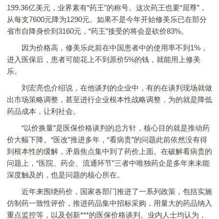
199.36亿美元，业界素有“药王”的称号。这次药王也要“屈尊”，
从每支7600元降为1290元。如果不是今年开始修美乐已在部分
省市自降身价到3160元，“药王”接受的将会是砍价83%。
因为价格高，修美乐此前在中国患者中的使用率不到1%，
进入医保后，患者可能花上不到原价5%的钱，就能用上修美
乐。
刘宏亮也介绍说，在他谈判的企业中，有的在谈判现场就做
出市场策略调整，甚至进行企业根本性战略调整，为的就是降低
药品成本，让利社会。
“以价换量”是医保价格谈判的总方针，核心目的就是推动药
价大幅下降。“医改”推进多年，“看病贵”的问题此前依然没有得
到根本性的缓解，矛盾焦点集中到了药价上面。在破解看病贵的
问题上，“医院、药企、流通环节”三者中唯独药企是多年来未能
深度触及的，也是问题的核心所在。
近年来围绕药价，国家各部门推进了一系列政策，包括实施
仿制药一致性评价，推进药品集中招标采购，用量大的药品纳入
重点监控等，以及创新***的医保价格谈判。业内人士均认为，