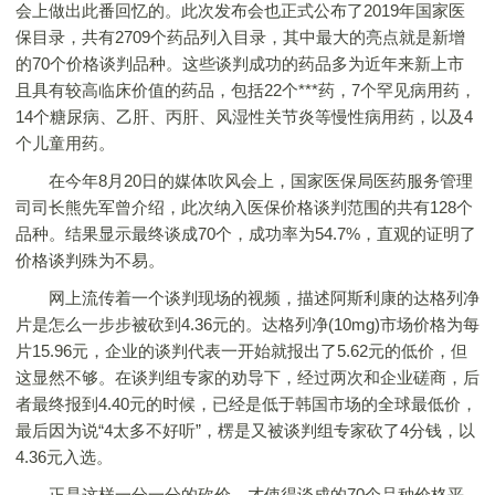
会上做出此番回忆的。此次发布会也正式公布了2019年国家医
保目录，共有2709个药品列入目录，其中最大的亮点就是新增
的70个价格谈判品种。这些谈判成功的药品多为近年来新上市
且具有较高临床价值的药品，包括22个***药，7个罕见病用药，
14个糖尿病、乙肝、丙肝、风湿性关节炎等慢性病用药，以及4
个儿童用药。
在今年8月20日的媒体吹风会上，国家医保局医药服务管理
司司长熊先军曾介绍，此次纳入医保价格谈判范围的共有128个
品种。结果显示最终谈成70个，成功率为54.7%，直观的证明了
价格谈判殊为不易。
网上流传着一个谈判现场的视频，描述阿斯利康的达格列净
片是怎么一步步被砍到4.36元的。达格列净(10mg)市场价格为每
片15.96元，企业的谈判代表一开始就报出了5.62元的低价，但
这显然不够。在谈判组专家的劝导下，经过两次和企业磋商，后
者最终报到4.40元的时候，已经是低于韩国市场的全球最低价，
最后因为说“4太多不好听”，楞是又被谈判组专家砍了4分钱，以
4.36元入选。
正是这样一分一分的砍价，才使得谈成的70个品种价格平