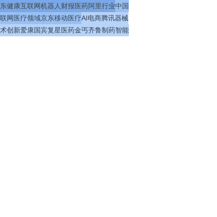
东健康
互联网
机器人
财报
医药
阿里
行业
中国
联网医疗
领域
京东
移动医疗
AI
电商
腾讯
器械
术
创新
爱康国宾
复星医药
金丐
齐鲁制药
智能