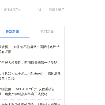
注册
|
登录
最新新闻
热门新闻
试管婴儿“加项”值不值得做？国际综述评估
现有证据
半年报大超预期，药明康德扫清一切质疑
人形机器人做手术上《Nature》，临床成熟
度拿了2.5分
大咖就位｜C-BEAUTY广州 议程重磅首
爆！顶尖产学研嘉宾阵容正式揭晓！
中老年人群的生理性脱发，别把精血衰退当