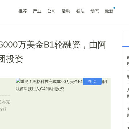
推荐
产业
公司
活动
看法
动态
最新
000万美金B1轮融资，由阿
团投资
热点
公布完
酋科