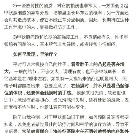
2)一些放射性的物质，对它的损伤也非常大，一方面会引起
甲状腺细胞的异常分裂，增加里面长坏东西的概率，另一方面还
会对其造成破坏，使它不能正常分泌物质。因此，长期待在这种
工作环境中的人，更要做好防护工作。
3)甲状腺问题和长期的高强度工作、不良情绪有关。许多甲
状腺有问题的人，基本脾气非常暴躁，或者经常心情郁闷。
如何早发现，早治疗？
平时可以常摸摸自己的脖子，
看看脖子上的凸起是否在增
大。
一般的结节，不会太大，调理有度，也不会继续疯长，直
径基本是在2厘米左右。如果有一天摸出来的凸起明显增大，照
镜子时都能看出来，就要注意了。
在触摸时，并不只是看凸起部
位的体积，还要体会触摸时的手感。
摸起来很光滑，软硬度也
适中，就没有必要担心。当光滑感消失时，还有硬硬的感觉，表
面变得不均匀时，也意味着它可能在变化。
除了自我检测，对于甲状腺知识了解、如何预防及调养都要
知道，以免患者错过最佳的治疗时间和科学的诊疗方法，导致不
良后果。
常笑健康联合上海长征医院主任石勇铨教授的内科和外