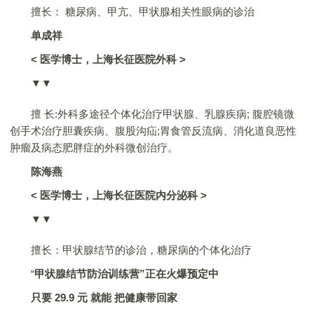
擅长： 糖尿病、甲亢、甲状腺相关性眼病的诊治
单成祥
<
医学博士，上海长征医院外科
>
▼▼
擅 长:外科多途径个体化治疗甲状腺、乳腺疾病; 腹腔镜微
创手术治疗胆囊疾病、腹股沟疝;胃食管反流病、消化道良恶性
肿瘤及病态肥胖症的外科微创治疗。
陈海燕
<
医学博士，上海长征医院内分泌科
>
▼▼
擅长：甲状腺结节的诊治，糖尿病的个体化治疗
“
甲状腺结节防治训练营”正在火爆预定中
只要
29.9
元
就能
把健康带回家