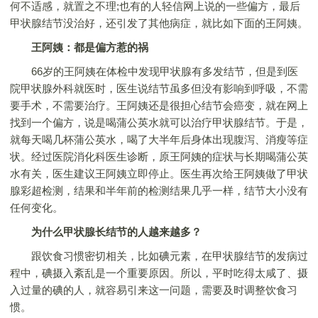
何不适感，就置之不理;也有的人轻信网上说的一些偏方，最后
甲状腺结节没治好，还引发了其他病症，就比如下面的王阿姨。
王阿姨：都是偏方惹的祸
66岁的王阿姨在体检中发现甲状腺有多发结节，但是到医
院甲状腺外科就医时，医生说结节虽多但没有影响到呼吸，不需
要手术，不需要治疗。王阿姨还是很担心结节会癌变，就在网上
找到一个偏方，说是喝蒲公英水就可以治疗甲状腺结节。于是，
就每天喝几杯蒲公英水，喝了大半年后身体出现腹泻、消瘦等症
状。经过医院消化科医生诊断，原王阿姨的症状与长期喝蒲公英
水有关，医生建议王阿姨立即停止。医生再次给王阿姨做了甲状
腺彩超检测，结果和半年前的检测结果几乎一样，结节大小没有
任何变化。
为什么甲状腺长结节的人越来越多？
跟饮食习惯密切相关，比如碘元素，在甲状腺结节的发病过
程中，碘摄入紊乱是一个重要原因。所以，平时吃得太咸了、摄
入过量的碘的人，就容易引来这一问题，需要及时调整饮食习
惯。