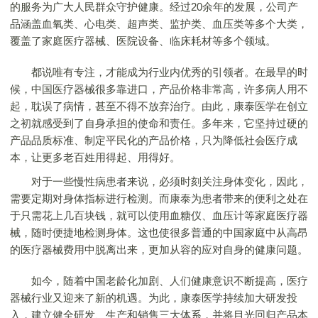
的服务为广大人民群众守护健康。经过20余年的发展，公司产
品涵盖血氧类、心电类、超声类、监护类、血压类等多个大类，
覆盖了家庭医疗器械、医院设备、临床耗材等多个领域。
都说唯有专注，才能成为行业内优秀的引领者。在最早的时
候，中国医疗器械很多靠进口，产品价格非常高，许多病人用不
起，耽误了病情，甚至不得不放弃治疗。由此，康泰医学在创立
之初就感受到了自身承担的使命和责任。多年来，它坚持过硬的
产品品质标准、制定平民化的产品价格，只为降低社会医疗成
本，让更多老百姓用得起、用得好。
对于一些慢性病患者来说，必须时刻关注身体变化，因此，
需要定期对身体指标进行检测。而康泰为患者带来的便利之处在
于只需花上几百块钱，就可以使用血糖仪、血压计等家庭医疗器
械，随时便捷地检测身体。这也使很多普通的中国家庭中从高昂
的医疗器械费用中脱离出来，更加从容的应对自身的健康问题。
如今，随着中国老龄化加剧、人们健康意识不断提高，医疗
器械行业又迎来了新的机遇。为此，康泰医学持续加大研发投
入，建立健全研发、生产和销售三大体系，并将目光回归产品本