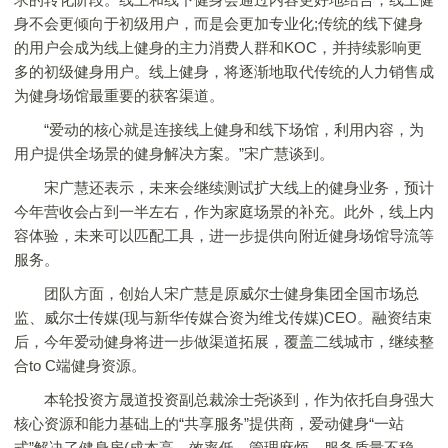
身不会更倾向于初级用户，而是会更加专业化;传统的线下健身
的用户会成为线上健身的主力消费人群和KOC，并持续影响更
多的初级健身用户。线上健身，将逐渐地取代传统的人力销售成
为健身场馆最重要的获客渠道。
“爱动的核心就是连接线上健身和线下场馆，利用内容，为
用户提供全场景的健身解决方案。”宋广慧谈到。
宋广慧还表示，未来会继续测试扩大线上的健身业务，预计
今年营收会占到一半左右，作为家庭场景的补充。此外，线上内
容体验，未来可以匹配工具，进一步提供向附近健身场馆导流等
服务。
团队方面，创始人宋广慧是原威尔士健身集团全国市场总
监、威尔士传媒(现与新华传媒合资为维戈传媒)CEO。融资结束
后，今年爱动健身将进一步做渠道拓展，覆盖二线城市，继续整
合to C端健身资源。
本轮投资方晟道投资副总裁涂士尧谈到，作为依托自身强大
核心资源和能力基础上的“共享服务”提供商，爱动健身“一站
式”解决了健身房(成本高、效率低、管理麻烦、服务质量不稳