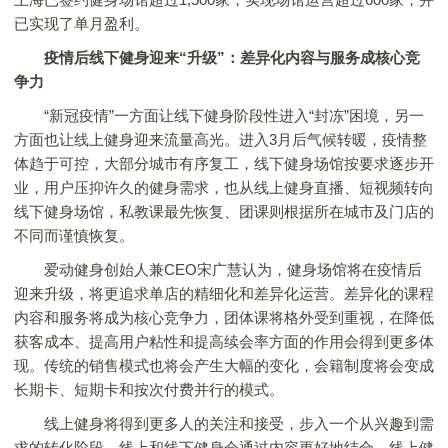
已实现了单月盈利。
疫情后线下健身迎来“升级”：差异化内容与服务成核心竞
争力
“新冠疫情”一方面让线下健身阶段性进入“封冻”困境，另一
方面也让线上健身迎来流量高光。进入3月后气候转暖，疫情整
体趋于可控，大部分城市有序复工，线下健身场馆按要求逐步开
业，用户压抑许久的健身需求，也从线上健身直播、短视频转向
线下健身场馆，私教课最先恢复、团课则根据所在城市及门店的
不同而谨慎恢复。
爱动健身创始人兼CEO宋广慧认为，健身场馆将在疫情后
迎来升级，将更追求单店的精细化和差异化运营。差异化的课程
内容和服务将成为核心竞争力，团体课将格外受到重视，在降低
获客成本、提高用户粘性和提高续会率方面的作用会得到更多体
现。传统的销售模式也将会产生大幅的变化，会籍制度将会变成
长期卡、短期卡和按次付费并行的模式。
线上健身将得到更多人的关注和接受，步入一个从兴趣到需
求的转化阶段。线上和线下健身会通过内容更好地结合，线上健