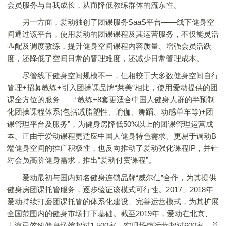
会员服务与自我成长，从而降低教练群体的流东性。
另一方面，爱动独创了团课服务SaaS平台——线下健身空
间通过该平台，使用爱动的团课课程及其运营服务，不仅能灵活
匹配及调度教练，提升健身空间课程内容质量、增强会员活跃
度，还降低了空间日常的管理难度，还减少日常管理成本。
尽管线下健身空间规模不一，但相较于大多数健身空间自行
管理+招募教练+引入团操课品牌“莱美”相比，使用爱动提供的团
课全方位的服务——“教练+8套更适合中国人健身人群的半预制
化团操课程体系(包括减脂塑性、瑜伽、舞蹈、动感单车等)+团
课管理平台及服务”，为健身房降低50%以上的团课管理运营成
本。正由于爱动课程更适应中国人健身特色需求、更易于调动B
端健身空间的推广积极性，也反向推动了爱动强化课程IP，并针
对会员高阶健身需求，推出“爱动付费课程”。
爱动最初与国内知名健身连锁品牌“威尔仕”合作，为其提供
健身房团课托管服务，逐步验证该模式可行性。2017、2018年
爱动持续打磨团课托管的体系化建设、完善运营模式，为其扩展
全国范围内的健身市场打下基础。截至2019年，爱动在北京、
上海已签约健身场馆超过1,500家，实现场馆运营超过600家，并