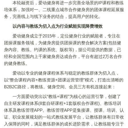
本轮融资后，爱动健身将进一步完善全场景的IP课程和教练
培体系，加强对一、二线重点城市合作健身房的团体课程延展服
务，完善线上与线下业务的结合，提高用户的转化。
以内容与教练为切入点为行业赋能实现降费增效
爱动健身成立于2015年，定位健身行业的赋能者，专注在
团操课服务领域，为健身房提供团操课的整合解决方案(包括健
身内容、教练、约课的系统、版权等)，据公司提供的数据，已
经和全国范围内上千家健身房达成合作，平台有超过2万名合作
的健身教练。
爱动以专业的健身课程体系与稳定的教练群体为切入点，
以“整合课程内容+教练资源+团课运营管理”模式，打造出清晰的
B2B2C路径，将教练、健身空间、会员三方有机连接起来：
一方面爱动突出以“教练+课程”为核心的运营引擎，创建了
自主研发课程体系(8套自研课程+1套版权合作课程)、教练培训
体系及教练管理APP。教练管理APP是集接课、授课、培训、认
证、职业发展规划的一站式教练发展平台，让教练群体有日常收
入保障的同时，满足教练群体的成长进阶需求，让教练能专注于