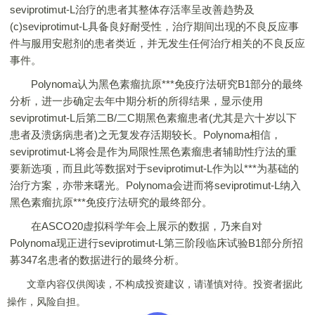
seviprotimut-L治疗的患者其整体存活率呈改善趋势及
(c)seviprotimut-L具备良好耐受性，治疗期间出现的不良反应事
件与服用安慰剂的患者类近，并无发生任何治疗相关的不良反应
事件。
Polynoma认为黑色素瘤抗原***免疫疗法研究B1部分的最终
分析，进一步确定去年中期分析的所得结果，显示使用
seviprotimut-L后第二B/二C期黑色素瘤患者(尤其是六十岁以下
患者及溃疡病患者)之无复发存活期较长。Polynoma相信，
seviprotimut-L将会是作为局限性黑色素瘤患者辅助性疗法的重
要新选项，而且此等数据对于seviprotimut-L作为以***为基础的
治疗方案，亦带来曙光。Polynoma会进而将seviprotimut-L纳入
黑色素瘤抗原***免疫疗法研究的最终部分。
在ASCO20虚拟科学年会上展示的数据，乃来自对
Polynoma现正进行seviprotimut-L第三阶段临床试验B1部分所招
募347名患者的数据进行的最终分析。
文章内容仅供阅读，不构成投资建议，请谨慎对待。投资者据此
操作，风险自担。