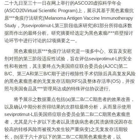
二十九日至三十一日在网上举行的ASCO20虚拟科学年会
(ASCO20Virtual Scientific Program)上，展示其基于黑色素瘤抗
原***免疫疗法研究(Melanoma Antigen Vaccine Immunotherapy
Study，为seviprotimut-L第三阶段临床研究)B1部分所得临床数
据而作出的最终分析。研究摘要经选定为黑色素瘤/***癌壁报讨
论环节中进行讨论的12项摘要之一。
黑色素瘤抗原***免疫疗法研究是一项多中心、双盲及安慰
剂对照的第三阶段适应性试验，旨在评估seviprotimut-L的安全
性和有效性，其主要终点为美国癌症联合委员会(AJCC)第二
B/C、第三A和第三B/C期于进行根除性手术切除后具高复发风险
的黑色素瘤患者的无复发存活期(RFS)及整体存活率(OS)，并按
照与美国食品及***管理局达成的特殊评估协议进行。
将予展示之数据重点包括(a)第二B/二C期患者的效果改善，
以及确认中期分析所得结果的次群组最终分析，从而显示使用
seviprotimut-L后美国癌症联合委员会第二B/二C期黑色素瘤患
者，尤其是六十岁以下患者以及溃疡病患者(其溃疡情况因存在
较高的转移风险而被视为发生较严重病变)之无复发存活期较
长，(b)至于六十岁以下的第二B/二C期黑色素瘤患者，以