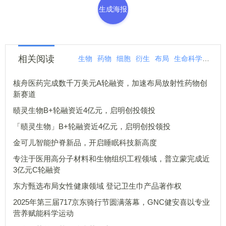
生成海报
相关阅读
生物
药物
细胞
衍生
布局
生命科学
亮相
核舟医药完成数千万美元A轮融资，加速布局放射性药物创
新赛道
赜灵生物B+轮融资近4亿元，启明创投领投
「赜灵生物」B+轮融资近4亿元，启明创投领投
金可儿智能护脊新品，开启睡眠科技新高度
专注于医用高分子材料和生物组织工程领域，普立蒙完成近
3亿元C轮融资
东方甄选布局女性健康领域 登记卫生巾产品著作权
2025年第三届717京东骑行节圆满落幕，GNC健安喜以专业
营养赋能科学运动