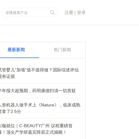
注册
|
登录
最新新闻
热门新闻
试管婴儿“加项”值不值得做？国际综述评估
现有证据
半年报大超预期，药明康德扫清一切质疑
人形机器人做手术上《Nature》，临床成熟
度拿了2.5分
大咖就位｜C-BEAUTY广州 议程重磅首
爆！顶尖产学研嘉宾阵容正式揭晓！