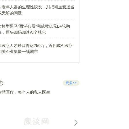
中老年人群的生理性脱发，别把精血衰退当
成无解的问题
大模型黑马“西湖心辰”完成数亿元B+轮融
资，巨头加码加速AI全球化
AI医疗人才缺口将达250万，近四成AI医疗
相关企业集聚一线城市
态
更多>>