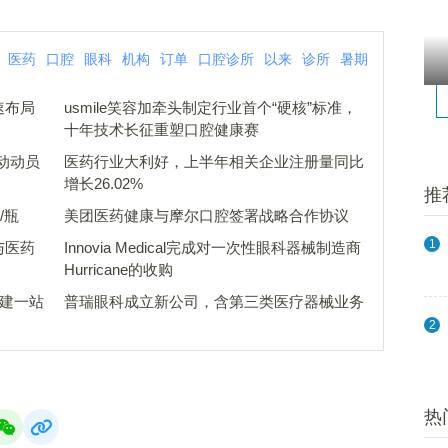
医药
口腔
眼科
机构
订单
口腔诊所
以来
诊所
暑期
速布局
usmile笑容加牵头制定行业首个“硬核”标准，
十年技术长征重塑口腔健康赛
动动员
医药行业大利好，上半年相关企业注册量同比
增长26.02%
推
/瓶
美团医药健康与摩尔口腔签署战略合作协议
1
与医药
Innovia Medical完成对一次性眼科器械制造商
Hurricane的收购
共建一站
普瑞眼科成立新公司，含第三类医疗器械业务
2
热