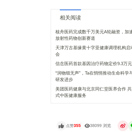
相关阅读
核舟医药完成数千万美元A轮融资，加
放射性药物创新赛道
天津万古基缘黄十字亚健康调理机构启
会
信念医药首款基因治疗药物定价9.3万元
“润物细无声”，Ta在悄悄推动生命科学
研发进步
美团医药健康与北京同仁堂医养合作 
式中医健康服务
355
38099 浏览
点赞