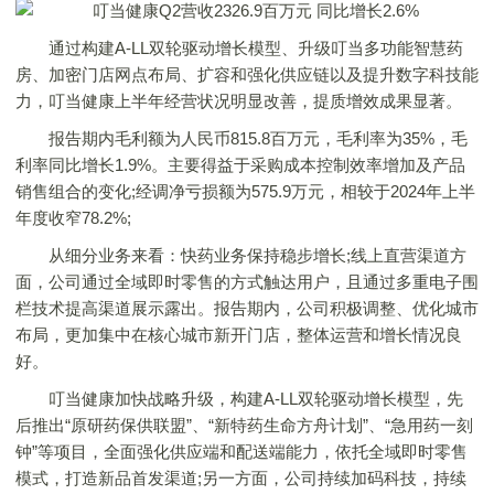
通过构建A-LL双轮驱动增长模型、升级叮当多功能智慧药
房、加密门店网点布局、扩容和强化供应链以及提升数字科技能
力，叮当健康上半年经营状况明显改善，提质增效成果显著。
报告期内毛利额为人民币815.8百万元，毛利率为35%，毛
利率同比增长1.9%。主要得益于采购成本控制效率增加及产品
销售组合的变化;经调净亏损额为575.9万元，相较于2024年上半
年度收窄78.2%;
从细分业务来看：快药业务保持稳步增长;线上直营渠道方
面，公司通过全域即时零售的方式触达用户，且通过多重电子围
栏技术提高渠道展示露出。报告期内，公司积极调整、优化城市
布局，更加集中在核心城市新开门店，整体运营和增长情况良
好。
叮当健康加快战略升级，构建A-LL双轮驱动增长模型，先
后推出“原研药保供联盟”、“新特药生命方舟计划”、“急用药一刻
钟”等项目，全面强化供应端和配送端能力，依托全域即时零售
模式，打造新品首发渠道;另一方面，公司持续加码科技，持续