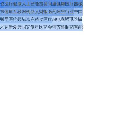
资
医疗
健康
人工智能
投资
阿里健康
医疗器械
东健康
互联网
机器人
财报
医药
阿里
行业
中国
联网医疗
领域
京东
移动医疗
AI
电商
腾讯
器械
术
创新
爱康国宾
复星医药
金丐
齐鲁制药
智能