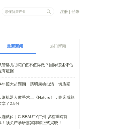
注册
|
登录
最新新闻
热门新闻
试管婴儿“加项”值不值得做？国际综述评估
现有证据
半年报大超预期，药明康德扫清一切质疑
人形机器人做手术上《Nature》，临床成熟
度拿了2.5分
大咖就位｜C-BEAUTY广州 议程重磅首
爆！顶尖产学研嘉宾阵容正式揭晓！