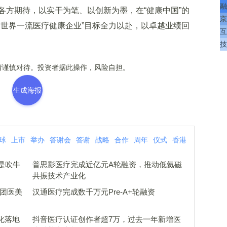
融
方期待，以实干为笔、以创新为墨，在“健康中国”的
京
的世界一流医疗健康企业”目标全力以赴，以卓越业绩回
互
技
谨慎对待。投资者据此操作，风险自担。
生成海报
球
上市
举办
答谢会
答谢
战略
合作
周年
仪式
香港
是吹牛
普思影医疗完成近亿元A轮融资，推动低氦磁
共振技术产业化
美团医美
汉通医疗完成数千万元Pre-A+轮融资
化落地
抖音医疗认证创作者超7万，过去一年新增医