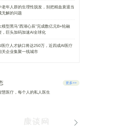
中老年人群的生理性脱发，别把精血衰退当
成无解的问题
大模型黑马“西湖心辰”完成数亿元B+轮融
资，巨头加码加速AI全球化
AI医疗人才缺口将达250万，近四成AI医疗
相关企业集聚一线城市
态
更多>>