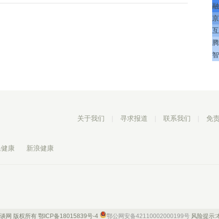
融
京
互
腾
智
关于我们
|
寻求报道
|
联系我们
|
免
民健康
新浪健康
 康谈网 版权所有
鄂ICP备18015839号-4
鄂公网安备42110002000199号
风险提示: