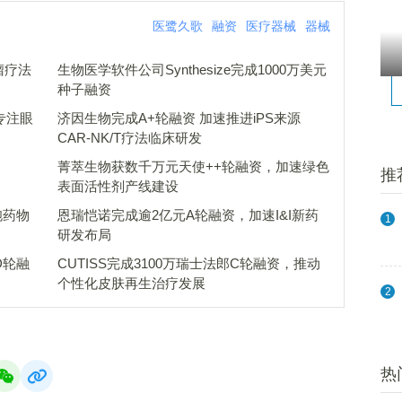
医鹭久歌
融资
医疗器械
器械
肿瘤疗法
生物医学软件公司Synthesize完成1000万美元
种子融资
，专注眼
济因生物完成A+轮融资 加速推进iPS来源
CAR-NK/T疗法临床研发
菁萃生物获数千万元天使++轮融资，加速绿色
推
表面活性剂产线建设
胞药物
恩瑞恺诺完成逾2亿元A轮融资，加速I&I新药
1
研发布局
元D轮融
CUTISS完成3100万瑞士法郎C轮融资，推动
个性化皮肤再生治疗发展
2
热