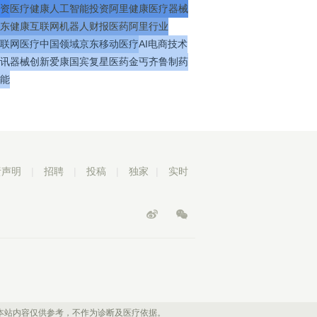
资
医疗
健康
人工智能
投资
阿里健康
医疗器械
东健康
互联网
机器人
财报
医药
阿里
行业
联网医疗
中国
领域
京东
移动医疗
AI
电商
技术
讯
器械
创新
爱康国宾
复星医药
金丐
齐鲁制药
能
责声明
|
招聘
|
投稿
|
独家
|
实时
本站内容仅供参考，不作为诊断及医疗依据。