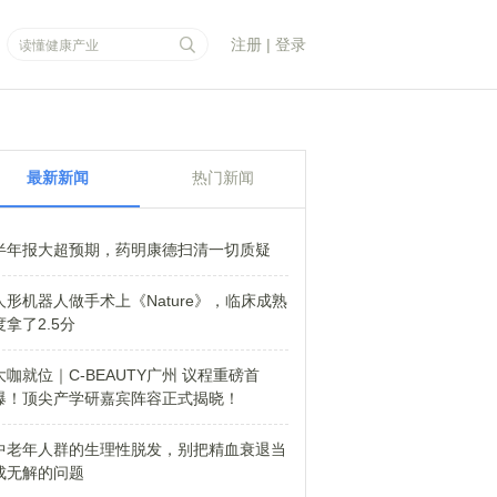
注册
|
登录
最新新闻
热门新闻
半年报大超预期，药明康德扫清一切质疑
人形机器人做手术上《Nature》，临床成熟
度拿了2.5分
大咖就位｜C-BEAUTY广州 议程重磅首
爆！顶尖产学研嘉宾阵容正式揭晓！
中老年人群的生理性脱发，别把精血衰退当
成无解的问题