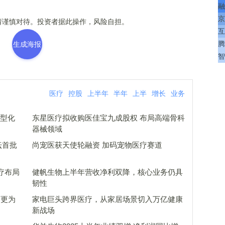
融
京
谨慎对待。投资者据此操作，风险自担。
互
腾
生成海报
智
医疗
控股
上半年
半年
上半
增长
业务
小型化
东星医疗拟收购医佳宝九成股权 布局高端骨科
器械领域
坛首批
尚宠医获天使轮融资 加码宠物医疗赛道
疗布局
健帆生物上半年营收净利双降，核心业务仍具
韧性
变更为
家电巨头跨界医疗，从家居场景切入万亿健康
新战场