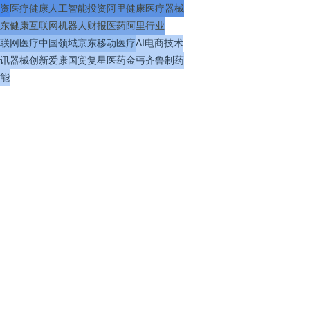
资
医疗
健康
人工智能
投资
阿里健康
医疗器械
东健康
互联网
机器人
财报
医药
阿里
行业
联网医疗
中国
领域
京东
移动医疗
AI
电商
技术
讯
器械
创新
爱康国宾
复星医药
金丐
齐鲁制药
能