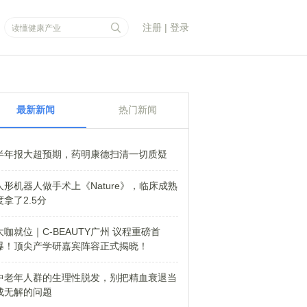
注册
|
登录
最新新闻
热门新闻
半年报大超预期，药明康德扫清一切质疑
人形机器人做手术上《Nature》，临床成熟
度拿了2.5分
大咖就位｜C-BEAUTY广州 议程重磅首
爆！顶尖产学研嘉宾阵容正式揭晓！
中老年人群的生理性脱发，别把精血衰退当
成无解的问题