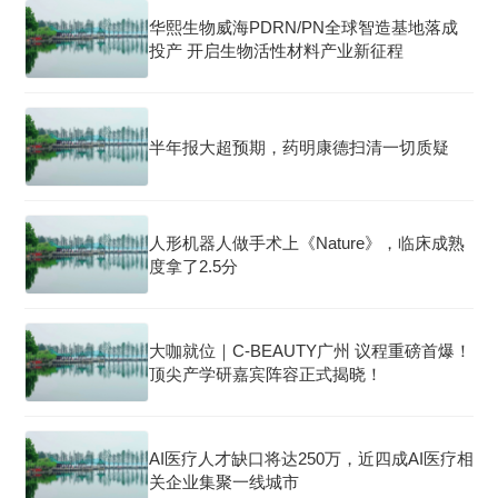
华熙生物威海PDRN/PN全球智造基地落成
投产 开启生物活性材料产业新征程
半年报大超预期，药明康德扫清一切质疑
人形机器人做手术上《Nature》，临床成熟
度拿了2.5分
大咖就位｜C-BEAUTY广州 议程重磅首爆！
顶尖产学研嘉宾阵容正式揭晓！
AI医疗人才缺口将达250万，近四成AI医疗相
关企业集聚一线城市