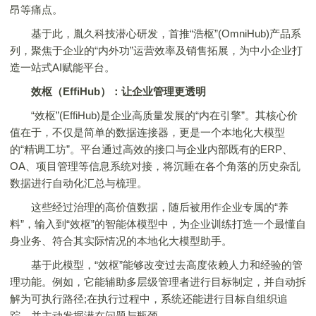
昂等痛点。
基于此，胤久科技潜心研发，首推“浩枢”(OmniHub)产品系
列，聚焦于企业的“内外功”运营效率及销售拓展，为中小企业打
造一站式AI赋能平台。
效枢（EffiHub）：
让企业管理更透明
“效枢”(EffiHub)是企业高质量发展的“内在引擎”。其核心价
值在于，不仅是简单的数据连接器，更是一个本地化大模型
的“精调工坊”。平台通过高效的接口与企业内部既有的ERP、
OA、项目管理等信息系统对接，将沉睡在各个角落的历史杂乱
数据进行自动化汇总与梳理。
这些经过治理的高价值数据，随后被用作企业专属的“养
料”，输入到“效枢”的智能体模型中，为企业训练打造一个最懂自
身业务、符合其实际情况的本地化大模型助手。
基于此模型，“效枢”能够改变过去高度依赖人力和经验的管
理功能。例如，它能辅助多层级管理者进行目标制定，并自动拆
解为可执行路径;在执行过程中，系统还能进行目标自组织追
踪，并主动发掘潜在问题与瓶颈。