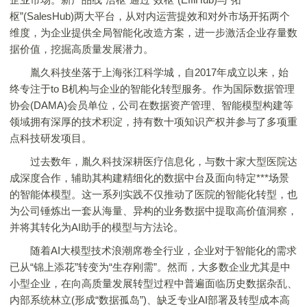
枢”(SalesHub)两大平台，从对内运营提效和对外市场开拓两个
维度，为企业提供全局智能化改造方案，进一步激活企业存量数
据价值，挖掘高质量发展潜力。
胤久科技坐落于上海张江科学城，自2017年成立以来，始
终专注于to B机构与企业的智能化转型服务。作为国际数据管理
协会(DAMA)会员单位，公司在数据资产管理、智能模型构建等
领域拥有深厚的技术积淀，持有数十项知识产权并参与了多项重
点科技研发项目。
过去数年，胤久科技深耕医疗信息化，与数十家大型医院达
成深度合作，辅助其构建精细化的数据中台及面向特定***场景
的智能体模型。这一系列实践不仅推动了医院的智能化转型，也
为公司锤炼出一套从海量、异构的业务数据中提取高价值洞察，
并将其转化为AI助手的模型与方法论。
随着AI大模型技术浪潮席卷全行业，企业对于智能化的需求
已从“锦上添花”转变为“生存刚需”。然而，大多数企业尤其是中
小型企业，在向高质量发展转型过程中普遍面临历史数据杂乱、
内部系统林立(形成“数据孤岛”)、缺乏专业AI部署及转型成本高