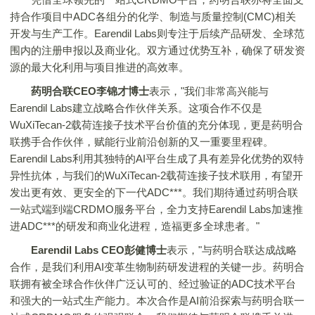
持合作项目中ADC各组分的化学、制造与质量控制(CMC)相关
开发与生产工作。Earendil Labs则专注于后续产品研发、全球范
围内的注册申报以及商业化。双方通过优势互补，确保了研发资
源的最大化利用与项目推进的高效率。
药明合联
CEO
李锦才博士
表示，"我们非常高兴能与
Earendil Labs建立战略合作伙伴关系。这项合作不仅是
WuXiTecan-2载荷连接子技术平台价值的充分体现，更是药明合
联携手合作伙伴，赋能行业前沿创新的又一重要里程碑。
Earendil Labs利用其独特的AI平台生成了具有差异化优势的双特
异性抗体，与我们的WuXiTecan-2载荷连接子技术联用，有望开
发出更有效、更安全的下一代ADC***。我们期待通过药明合联
一站式端到端CRDMO服务平台，全力支持Earendil Labs加速推
进ADC***的研发和商业化进程，造福更多全球患者。"
Earendil Labs CEO
彭健博士
表示，"与药明合联达成战略
合作，是我们利用AI变革生物制药研发进程的关键一步。药明合
联拥有被全球合作伙伴广泛认可的、经过验证的ADC技术平台
和强大的一站式生产能力。本次合作是AI前沿探索与药明合联一