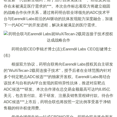
存在未被满足医疗需求的***。本次合作标志着双方将建立稳固
的战略合作伙伴关系，通过将药明合联全球领先的ADC技术平
台与Earendil Labs前沿的AI驱动的抗体发现能力深度融合，加速
下一代ADC***的开发进程，解决未被满足的医疗需求。
药明合联CEO李锦才博士(左);Earendil Labs CEO彭健博士
(右)
根据双方协议，药明合联将向Earendil Labs授权其自主研发
的"WuXiTecan-2载荷连接子技术"，授予后者在全球范围内针对
多个特定靶点ADC候选***的独家开发权。Earendil Labs将结合
该技术与自有的AI平台发现的双特异性抗体，推进对应靶点
ADC候选***研发。本次合作潜在总交易金额最高可达约8.85亿
美元，包含首付款、若干研发、注册及销售里程碑付款。待合作
ADC候选***上市后，药明合联也将按照一定比例享受基于净销
售额的特许权使用费。
凭借全球领先的一站式CRDMO平台，药明合联亦将全面支