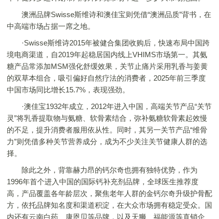
澳洲品牌Swisse斯维诗和澳佳宝则凭借“澳洲品质”背书，在
中高端市场占据一席之地。
·Swisse斯维诗2015年被健合集团收购后，快速布局中国跨
境电商渠道，自2019年起稳居国内线上VHIMS市场第一。其氨
糖产品常添加MSM强化舒缓效果，关节止痛片采用乳香与姜黄
的双草本组合，吸引偏好自然疗法的消费者，2025年前三季度
中国市场同比增长15.7%，表现强劲。
·澳佳宝1932年成立，2012年进入中国，高端关节产品“关节
灵”将乳香提取物与氨糖、软骨素结合，弥补氨糖软骨素起效慢
的不足，提升消费者服用依从性。同时，其另一关节产品“维骨
力”则凭借多种关节营养成分，成为不少关注关节健康人群的选
择。
除此之外，背靠赫力昂的钙尔奇也拥有独特优势，作为
1996年首个进入中国的国际钙补充剂品牌，全球医生推荐度
高，产品覆盖各年龄层次，聚焦老年人群的金钙尔奇升级护骨配
方，依托品牌知名度和渠道积淀，在大众市场拥有稳定受众。国
内还有云南白药、康恩贝等品牌，以及天狮、福能源等直销企