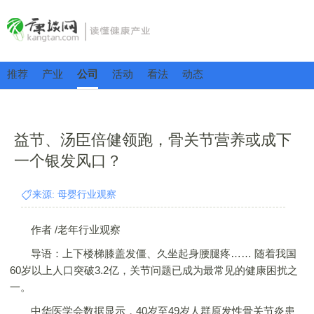
推荐
产业
公司
活动
看法
动态
益节、汤臣倍健领跑，骨关节营养或成下
一个银发风口？
来源: 母婴行业观察
作者 /老年行业观察
导语：上下楼梯膝盖发僵、久坐起身腰腿疼…… 随着我国
60岁以上人口突破3.2亿，关节问题已成为最常见的健康困扰之
一。
中华医学会数据显示，40岁至49岁人群原发性骨关节炎患