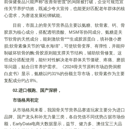
前保健食品只能声称“改善骨密度”的局限被打破，企业可规范宣
传关节养护功效，既减少夸大宣传，也能更好匹配老年群体的核
心需求，为赛道发展松绑赋能。
目前，市面上的骨关节营养品主要以氨糖、软骨素、钙、骨
胶原为核心成分，搭配透明质酸、MSM等协同成分。氨糖是关
节软骨的天然成分，能刺激软骨***生成胶原蛋白，填补微小磨
损;软骨素像关节的“吸水海绵”，可使软骨变厚、有弹性，并能抑
制破坏软骨的酶;骨胶原则能支撑关节结构，辅助软骨修复。这
些成分搭配使用，能针对性解决老年群体关节僵硬、疼痛、磨损
等问题，贴合日常养护需求。《2024骨关节原料市场趋势洞察
白皮书》显示，氨糖以约31%的份额主导市场，软骨素作为主要
复配成分约占8%。
02.进口领跑、国产深耕，
市场格局初定
从市场格局来看，我国骨关节营养品赛道玩家主要分为进口
品牌、国产龙头和补充力量三类，各自凭借不同优势占据市场份
额，EarlyData电商大数据显示，益节、健力多、澳佳宝三大品