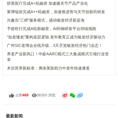
骄英医疗完成A+轮融资 加速膝关节产品产业化
莱博瑞辰完成A++轮融资，加速推进骨与关节创新药研发
兴趣岛“三师”服务模式，撬动银发经济新蓝海
予路乾行完成A轮新融资，AI药物研发平台持续领跑
“知老懂老”重构底层逻辑 老年教育正成为银发经济驱动力
广州SIC老博会全线升级，3天尽览银发经济热门业态！
养老产业新风口！中龄AARC模式三大集成模式引领行业变
革
术后营养新标准：弗洛莱肽助力中老年快速康复
469
38350 浏览
点赞
最新新闻