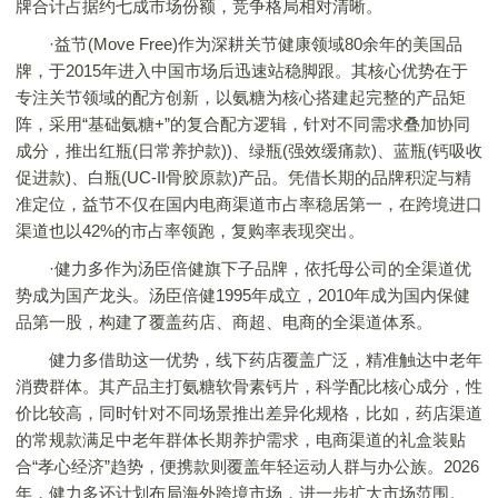
牌合计占据约七成市场份额，竞争格局相对清晰。
·益节(Move Free)作为深耕关节健康领域80余年的美国品
牌，于2015年进入中国市场后迅速站稳脚跟。其核心优势在于
专注关节领域的配方创新，以氨糖为核心搭建起完整的产品矩
阵，采用“基础氨糖+”的复合配方逻辑，针对不同需求叠加协同
成分，推出红瓶(日常养护款))、绿瓶(强效缓痛款)、蓝瓶(钙吸收
促进款)、白瓶(UC-II骨胶原款)产品。凭借长期的品牌积淀与精
准定位，益节不仅在国内电商渠道市占率稳居第一，在跨境进口
渠道也以42%的市占率领跑，复购率表现突出。
·健力多作为汤臣倍健旗下子品牌，依托母公司的全渠道优
势成为国产龙头。汤臣倍健1995年成立，2010年成为国内保健
品第一股，构建了覆盖药店、商超、电商的全渠道体系。
健力多借助这一优势，线下药店覆盖广泛，精准触达中老年
消费群体。其产品主打氨糖软骨素钙片，科学配比核心成分，性
价比较高，同时针对不同场景推出差异化规格，比如，药店渠道
的常规款满足中老年群体长期养护需求，电商渠道的礼盒装贴
合“孝心经济”趋势，便携款则覆盖年轻运动人群与办公族。2026
年，健力多还计划布局海外跨境市场，进一步扩大市场范围。