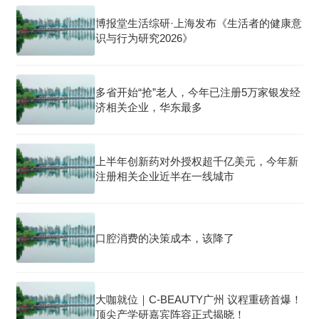
博报堂生活综研·上海发布《生活者的健康意
识与行为研究2026》
多省开始“抢”老人，今年已注册5万家银发经
济相关企业，华东最多
上半年创新药对外授权超千亿美元，今年新
注册相关企业近半在一线城市
口腔消费的决策成本，该降了
大咖就位｜C-BEAUTY广州 议程重磅首爆！
顶尖产学研嘉宾阵容正式揭晓！