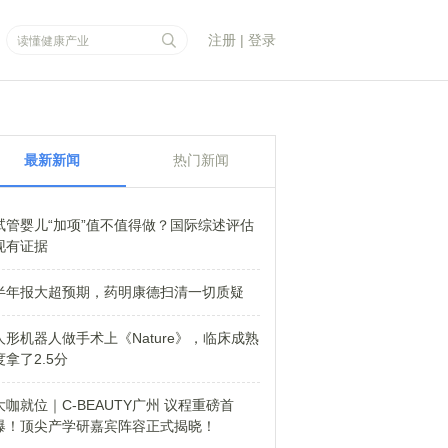
注册
|
登录
最新新闻
热门新闻
试管婴儿“加项”值不值得做？国际综述评估
现有证据
半年报大超预期，药明康德扫清一切质疑
人形机器人做手术上《Nature》，临床成熟
度拿了2.5分
大咖就位｜C-BEAUTY广州 议程重磅首
爆！顶尖产学研嘉宾阵容正式揭晓！