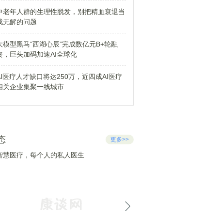
中老年人群的生理性脱发，别把精血衰退当
成无解的问题
大模型黑马“西湖心辰”完成数亿元B+轮融
资，巨头加码加速AI全球化
AI医疗人才缺口将达250万，近四成AI医疗
相关企业集聚一线城市
态
更多>>