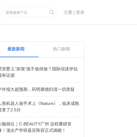
注册
|
登录
最新新闻
热门新闻
试管婴儿“加项”值不值得做？国际综述评估
现有证据
半年报大超预期，药明康德扫清一切质疑
人形机器人做手术上《Nature》，临床成熟
度拿了2.5分
大咖就位｜C-BEAUTY广州 议程重磅首
爆！顶尖产学研嘉宾阵容正式揭晓！