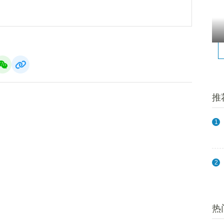
推
1
2
热