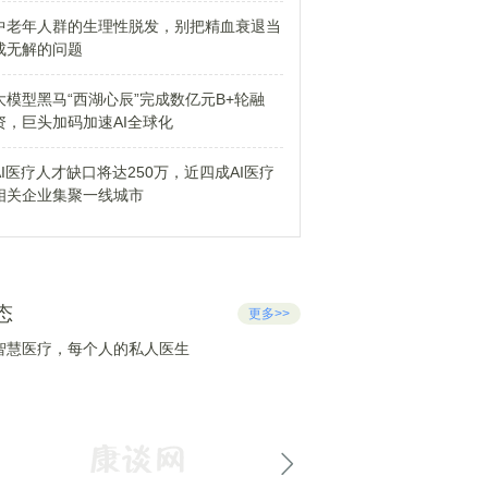
中老年人群的生理性脱发，别把精血衰退当
成无解的问题
大模型黑马“西湖心辰”完成数亿元B+轮融
资，巨头加码加速AI全球化
AI医疗人才缺口将达250万，近四成AI医疗
相关企业集聚一线城市
态
更多>>