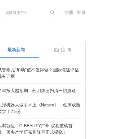
注册
|
登录
最新新闻
热门新闻
试管婴儿“加项”值不值得做？国际综述评估
现有证据
半年报大超预期，药明康德扫清一切质疑
人形机器人做手术上《Nature》，临床成熟
度拿了2.5分
大咖就位｜C-BEAUTY广州 议程重磅首
爆！顶尖产学研嘉宾阵容正式揭晓！