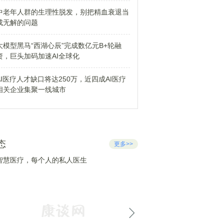
中老年人群的生理性脱发，别把精血衰退当
成无解的问题
大模型黑马“西湖心辰”完成数亿元B+轮融
资，巨头加码加速AI全球化
AI医疗人才缺口将达250万，近四成AI医疗
相关企业集聚一线城市
态
更多>>