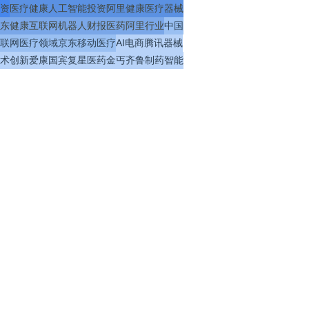
资
医疗
健康
人工智能
投资
阿里健康
医疗器械
东健康
互联网
机器人
财报
医药
阿里
行业
中国
联网医疗
领域
京东
移动医疗
AI
电商
腾讯
器械
术
创新
爱康国宾
复星医药
金丐
齐鲁制药
智能