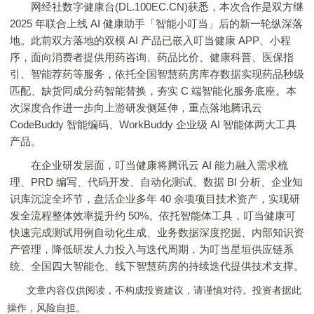
网经社数字健康台(DL.100EC.CN)获悉，本次合作是双方继
2025 年联合上线 AI 健康助手「智能小叮当」后的新一轮纵深落
地。此前双方落地的双模 AI 产品已嵌入叮当健康 APP、小程
序，面向消费者提供用药咨询、药品比价、健康科普、医保指
引、智能荐药等服务，依托全国智慧药房库存数据实现药品秒级
匹配、缺货同成分药智能替换，夯实 C 端智能化服务底座。本
次深度合作进一步向上游研发侧延伸，重点落地腾讯云
CodeBuddy 智能编码、WorkBuddy 企业级 AI 智能体两大工具
产品。
在企业研发层面，叮当健康将腾讯云 AI 能力融入需求梳
理、PRD 编写、代码开发、自动化测试、数据 BI 分析、企业知
识库沉淀全环节，盘活企业多年 40 余项项目技术资产，实现研
发全流程整体效率提升约 50%。依托智能体工具，叮当健康可
快速完成测试用例自动化生成、业务数据深度挖掘、内部知识资
产管理，降低研发人力投入与迭代周期，为叮当星垣供应链系
统、全国四大智能仓、线下智慧药房的持续迭代提供技术支撑。
文章内容仅供阅读，不构成投资建议，请谨慎对待。投资者据此
操作，风险自担。