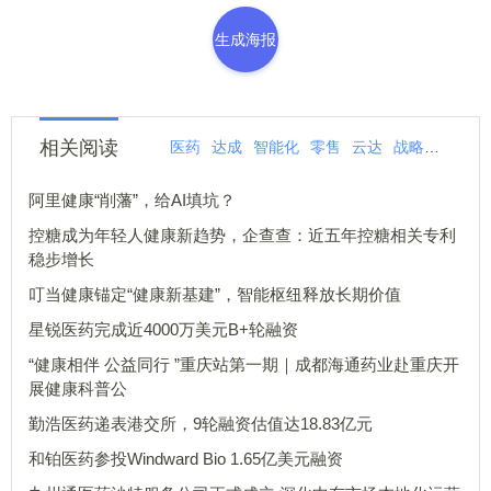
生成海报
相关阅读
医药
达成
智能化
零售
云达
战略
腾讯
阿里健康“削藩”，给AI填坑？
控糖成为年轻人健康新趋势，企查查：近五年控糖相关专利
稳步增长
叮当健康锚定“健康新基建”，智能枢纽释放长期价值
星锐医药完成近4000万美元B+轮融资
“健康相伴 公益同行 ”重庆站第一期｜成都海通药业赴重庆开
展健康科普公
勤浩医药递表港交所，9轮融资估值达18.83亿元
和铂医药参投Windward Bio 1.65亿美元融资