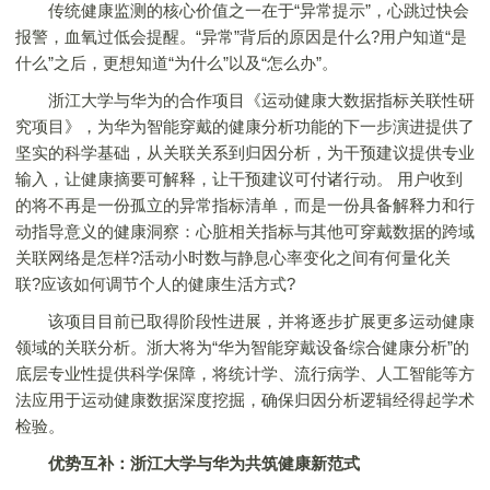
传统健康监测的核心价值之一在于“异常提示”，心跳过快会
报警，血氧过低会提醒。“异常”背后的原因是什么?用户知道“是
什么”之后，更想知道“为什么”以及“怎么办”。
浙江大学与华为的合作项目《运动健康大数据指标关联性研
究项目》，为华为智能穿戴的健康分析功能的下一步演进提供了
坚实的科学基础，从关联关系到归因分析，为干预建议提供专业
输入，让健康摘要可解释，让干预建议可付诸行动。 用户收到
的将不再是一份孤立的异常指标清单，而是一份具备解释力和行
动指导意义的健康洞察：心脏相关指标与其他可穿戴数据的跨域
关联网络是怎样?活动小时数与静息心率变化之间有何量化关
联?应该如何调节个人的健康生活方式?
该项目目前已取得阶段性进展，并将逐步扩展更多运动健康
领域的关联分析。浙大将为“华为智能穿戴设备综合健康分析”的
底层专业性提供科学保障，将统计学、流行病学、人工智能等方
法应用于运动健康数据深度挖掘，确保归因分析逻辑经得起学术
检验。
优势互补：浙江大学与华为共筑健康新范式