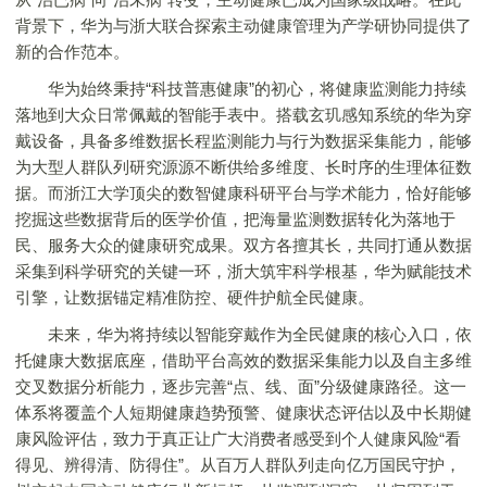
背景下，华为与浙大联合探索主动健康管理为产学研协同提供了
新的合作范本。
华为始终秉持“科技普惠健康”的初心，将健康监测能力持续
落地到大众日常佩戴的智能手表中。搭载玄玑感知系统的华为穿
戴设备，具备多维数据长程监测能力与行为数据采集能力，能够
为大型人群队列研究源源不断供给多维度、长时序的生理体征数
据。而浙江大学顶尖的数智健康科研平台与学术能力，恰好能够
挖掘这些数据背后的医学价值，把海量监测数据转化为落地于
民、服务大众的健康研究成果。双方各擅其长，共同打通从数据
采集到科学研究的关键一环，浙大筑牢科学根基，华为赋能技术
引擎，让数据锚定精准防控、硬件护航全民健康。
未来，华为将持续以智能穿戴作为全民健康的核心入口，依
托健康大数据底座，借助平台高效的数据采集能力以及自主多维
交叉数据分析能力，逐步完善“点、线、面”分级健康路径。这一
体系将覆盖个人短期健康趋势预警、健康状态评估以及中长期健
康风险评估，致力于真正让广大消费者感受到个人健康风险“看
得见、辨得清、防得住”。从百万人群队列走向亿万国民守护，