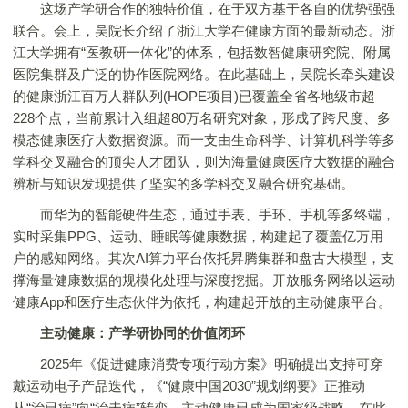
这场产学研合作的独特价值，在于双方基于各自的优势强强
联合。会上，吴院长介绍了浙江大学在健康方面的最新动态。浙
江大学拥有“医教研一体化”的体系，包括数智健康研究院、附属
医院集群及广泛的协作医院网络。在此基础上，吴院长牵头建设
的健康浙江百万人群队列(HOPE项目)已覆盖全省各地级市超
228个点，当前累计入组超80万名研究对象，形成了跨尺度、多
模态健康医疗大数据资源。而一支由生命科学、计算机科学等多
学科交叉融合的顶尖人才团队，则为海量健康医疗大数据的融合
辨析与知识发现提供了坚实的多学科交叉融合研究基础。
而华为的智能硬件生态，通过手表、手环、手机等多终端，
实时采集PPG、运动、睡眠等健康数据，构建起了覆盖亿万用
户的感知网络。其次AI算力平台依托昇腾集群和盘古大模型，支
撑海量健康数据的规模化处理与深度挖掘。开放服务网络以运动
健康App和医疗生态伙伴为依托，构建起开放的主动健康平台。
主动健康：产学研协同的价值闭环
2025年《促进健康消费专项行动方案》明确提出支持可穿
戴运动电子产品迭代，《“健康中国2030”规划纲要》正推动
从“治已病”向“治未病”转变，主动健康已成为国家级战略。在此