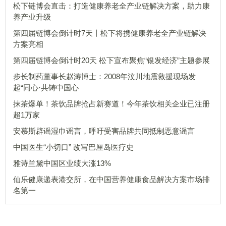
松下链博会直击：打造健康养老全产业链解决方案，助力康
养产业升级
第四届链博会倒计时7天丨松下将携健康养老全产业链解决
方案亮相
第四届链博会倒计时20天 松下宣布聚焦“银发经济”主题参展
步长制药董事长赵涛博士：2008年汶川地震救援现场发
起“同心·共铸中国心
抹茶爆单！茶饮品牌抢占新赛道！今年茶饮相关企业已注册
超1万家
安慕斯辟谣湿巾谣言，呼吁受害品牌共同抵制恶意谣言
中国医生“小切口” 改写巴厘岛医疗史
雅诗兰黛中国区业绩大涨13%
仙乐健康递表港交所，在中国营养健康食品解决方案市场排
名第一