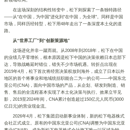
在这场深刻的结构性转变中，松下则探索了一条独特路径
——从“在中国，为中国”进化到“在中国，为全球”。同样是中国
市场，同样历经转型，松下用48年走出了一条深度本土化的道
路。
从“世界工厂”到“创新策源地”
这场进化并非一蹴而就。从2008年到2018年，松下在中国
的业绩几乎零增长，根本原因是松下中国的决策依赖日本总部下
达，导致战略延时错位，错失不少市场机遇。转折点出现在
2019年4月，松下首次将经营决策权放到海外，成立了日本以外
地区的首个将事业和地域统括职能合二为一的公司——中国东北
亚公司(CNA)，面向中国市场的产品，从企划、研发到制造、销
售、售后的全流程基本实现了本土化决策与执行。效果立竿见
影，2019至2024年间，CNA累计创造超过150亿元人民币(3000
亿日元)的营业现金流。
2026年4月，松下集团启动新事业体制，新的松下电器株式
会社正式成立。原有的中国东北亚公司(CNA)调整为中国东北亚
事业(CNAB)，成为新松下电器株式会社旗下唯一以区域为轴、