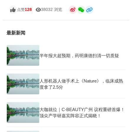
128
38032 浏览
点赞
最新新闻
半年报大超预期，药明康德扫清一切质疑
人形机器人做手术上《Nature》，临床成熟
度拿了2.5分
大咖就位｜C-BEAUTY广州 议程重磅首爆！
顶尖产学研嘉宾阵容正式揭晓！