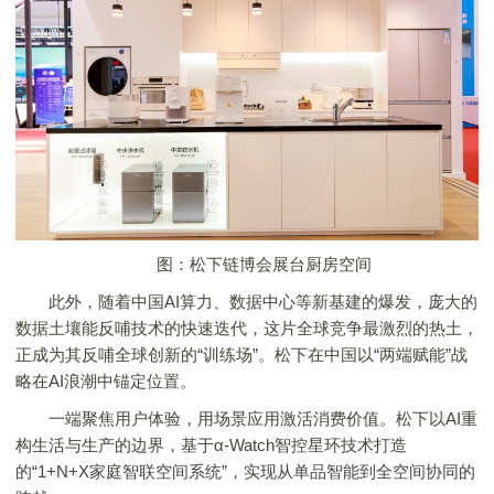
图：松下链博会展台厨房空间
此外，随着中国AI算力、数据中心等新基建的爆发，庞大的
数据土壤能反哺技术的快速迭代，这片全球竞争最激烈的热土，
正成为其反哺全球创新的“训练场”。松下在中国以“两端赋能”战
略在AI浪潮中锚定位置。
一端聚焦用户体验，用场景应用激活消费价值。松下以AI重
构生活与生产的边界，基于α-Watch智控星环技术打造
的“1+N+X家庭智联空间系统”，实现从单品智能到全空间协同的