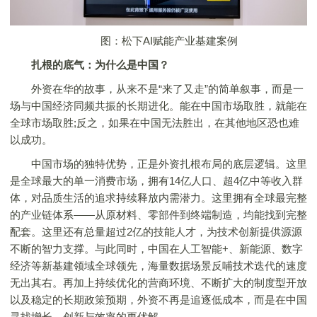
图：松下AI赋能产业基建案例
扎根的底气：为什么是中国？
外资在华的故事，从来不是“来了又走”的简单叙事，而是一
场与中国经济同频共振的长期进化。能在中国市场取胜，就能在
全球市场取胜;反之，如果在中国无法胜出，在其他地区恐也难
以成功。
中国市场的独特优势，正是外资扎根布局的底层逻辑。这里
是全球最大的单一消费市场，拥有14亿人口、超4亿中等收入群
体，对品质生活的追求持续释放内需潜力。这里拥有全球最完整
的产业链体系——从原材料、零部件到终端制造，均能找到完整
配套。这里还有总量超过2亿的技能人才，为技术创新提供源源
不断的智力支撑。与此同时，中国在人工智能+、新能源、数字
经济等新基建领域全球领先，海量数据场景反哺技术迭代的速度
无出其右。再加上持续优化的营商环境、不断扩大的制度型开放
以及稳定的长期政策预期，外资不再是追逐低成本，而是在中国
寻找增长、创新与效率的更优解。