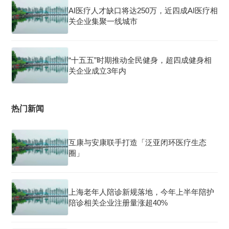
AI医疗人才缺口将达250万，近四成AI医疗相
关企业集聚一线城市
“十五五”时期推动全民健身，超四成健身相
关企业成立3年内
热门新闻
互康与安康联手打造「泛亚闭环医疗生态
圈」
上海老年人陪诊新规落地，今年上半年陪护
陪诊相关企业注册量涨超40%