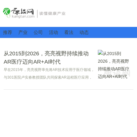
推荐
产业
公司
活动
看法
动态
从2015到2026，亮亮视野持续推动
AR医疗迈向AR+AI时代
早在2015年，亮亮视野率先将AR技术应用于医疗领域，
与301医院卢实春教授团队共同探索AR远程医疗应用，
成为行业最早开展AR医疗实践的企业之一。十一年后，
随着人工智能快速发展，AR眼镜正从“信息可视化”迈
向“智能辅助”的新阶段。