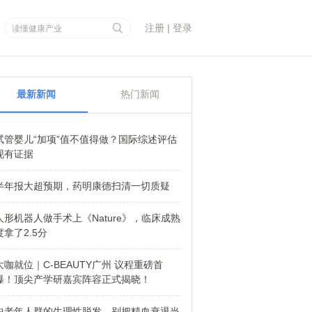
注册
|
登录
最新新闻
热门新闻
试管婴儿“加项”值不值得做？国际综述评估
现有证据
半年报大超预期，药明康德扫清一切质疑
人形机器人做手术上《Nature》，临床成熟
度拿了2.5分
大咖就位｜C-BEAUTY广州 议程重磅首
爆！顶尖产学研嘉宾阵容正式揭晓！
中老年人群的生理性脱发，别把精血衰退当