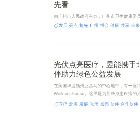
先看
由广州市人民政府主办，广州市卫生健康委
公室负责筹办的“2025广州医疗与健康产业博
发展
亮点
抢先
广州
博会
健康
共享
未来
医博会)将于2025年8月22日-24日在中国
区举办!这是一场汇聚全产业链精英、规模空
会，将为全国乃至全球医疗健康领域的专家
业者以及关注健康事业的各界人士带来一场
光伏点亮医疗，昱能携手
的盛宴。
伴助力绿色公益发展
在美国华盛顿州亚基马的中心地带，有一座
WellnessHouse。这里是为那些身患疾
港湾。而支撑这一切的，除了当地社区的帮
医疗
北美
发展
光伏
点亮
伙伴
合作伙伴
手当地合作伙伴打造的6kW光伏电站，这不仅为We
的运营提供了电力，也为当地医疗公益与绿
本。