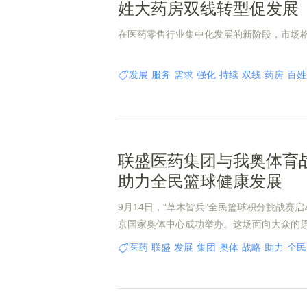
姓大药房双线转型促发展
在医药零售行业集中化发展的新阶段，市场
发展
服务
需求
强化
持续
双线
药房
百姓
联盛医药集团与我奥体育
助力全民篮球健康发展
9月14日，“草木皆兵”全民篮球积分挑战赛
京国家奥体中心成功举办。这场面向大众的原
木皆兵”为主题，寓意着每一位篮球爱好者都
医药
联盛
发展
集团
奥体
战略
助力
全民
场全民篮球的狂欢盛宴。