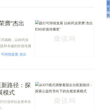
京
互
技
荣膺“杰出
正式揭晓，以岭药业
实践和卓越的价值传播
董秘吴瑞和团队分别荣
可持续发展
杰出
医新路径：探
展模式
医疗行业对社会资本办
考。