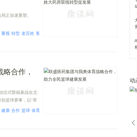
格局正加速重塑。
重视
转型
老百姓
客户
战略合作，
动
启动仪式暨揭幕战在北
创篮球赛事，以“草
能投身其中，共享这
健康
合作
篮球
体育