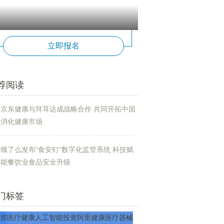
立即报名
腔
牙龈
口腔医学
氟化物
临床护理
牙釉质
釉质
牙本质
口腔学
牙本质小
荐阅读
京东健康与拜耳达成战略合作 共同开拓中国
消化健康市场
饿了么发布“食安钉”数字化监管系统 科技赋
能餐饮业食品安全升级
门标签
资
医疗
健康
人工智能
投资
阿里健康
医疗器械