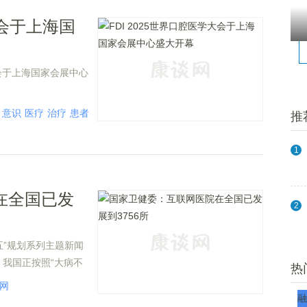
大会于上海国
学大会于上海国家会展中心
意识
医疗
治疗
患者
预防
疾病
医学
防治
敏感
医疗机构
临床
诊疗
口
推
1
在全国已发
2
五”规划系列主题新闻
我国正按照“大病不
热
决”的目标，努力解
网
得了系列进展。
融