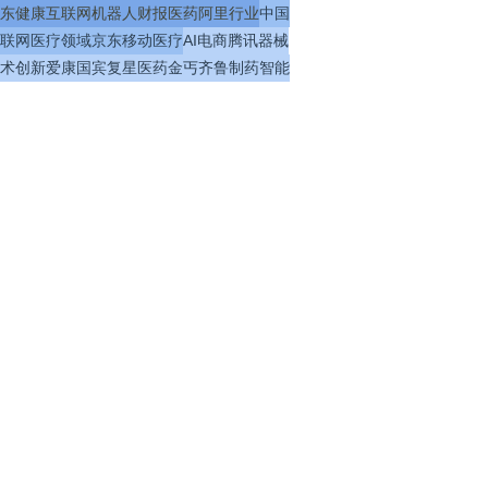
东健康
互联网
机器人
财报
医药
阿里
行业
中国
联网医疗
领域
京东
移动医疗
AI
电商
腾讯
器械
术
创新
爱康国宾
复星医药
金丐
齐鲁制药
智能