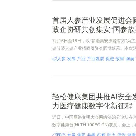
首届人参产业发展促进会
政企协研共创集安“国参故
7月16日至18日，以“参遇集安溯源有方”为
参节暨人参产业招商引资会圆满落幕。本次
业发展服务中心主办，方家铺子食品有限公
人参
发展
产业
产业发展
促进
故里
圆满
限公司、集安市人参商会联合协办，聚焦人
链协同与文旅融合三大核心议题，着力打造“种
养”一体化发展新格局，全面激活集安人参产
战略下的增长新动能。
轻松健康集团共推AI安全
力医疗健康数字化新征程
近日，中国网络文明大会网络法治分论坛在
数字健康台(HLTH.100EC.CN)获悉，会
治局、网络管理技术局的指导下，中国网络
医疗
发展
集团
共推
征程
助力
倡议
健康