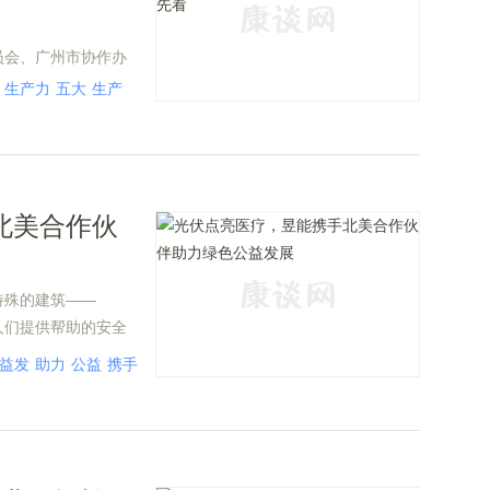
员会、广州市协作办
览会”(以下简称广州
生产力
五大
生产
进出口商品交易会展馆B
前的医疗健康行业盛
学者、企业精英、从
前沿技术与深度交流
北美合作伙
特殊的建筑——
病的人们提供帮助的安全
助，还有昱能科技携
益发
助力
公益
携手
合作
绿色
llnessHouse
色能源结合提供了范