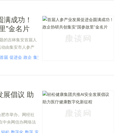
圆满成功！
里”金名片
主题的吉林集安首届人
活动由集安市人参产
司、天力生态农业有
首届
促进会
政企
集安
成功
企协
名片
共创
参产业标准共建、全
植+加工+文旅+康
业在新时代乡村振兴
发展倡议 助
合肥市举办。网经社
上，在中央网信办网络法
空间安全协会会同公
轻松
数字化
数字
安全