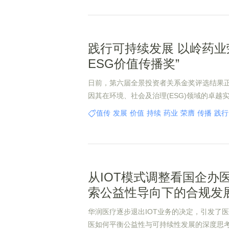
践行可持续发展 以岭药业
ESG价值传播奖”
日前，第六届全景投资者关系金奖评选结果
因其在环境、社会及治理(ESG)领域的卓越
成效，荣膺“杰出ESG价值传播奖”。同时，
值传
发展
价值
持续
药业
荣膺
传播
践行
获“杰出董秘”和“杰出IR团队”奖项。
从IOT模式调整看国企办
索公益性导向下的合规发
华润医疗逐步退出IOT业务的决定，引发了
医如何平衡公益性与可持续性发展的深度思