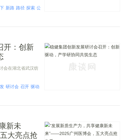
下
新路
路径
探索
公益
合规
召开：创新
态
展研讨会在湖北省武汉纺
发
研讨会
召开
驱动
创新
研讨
康新未
，五大亮点抢