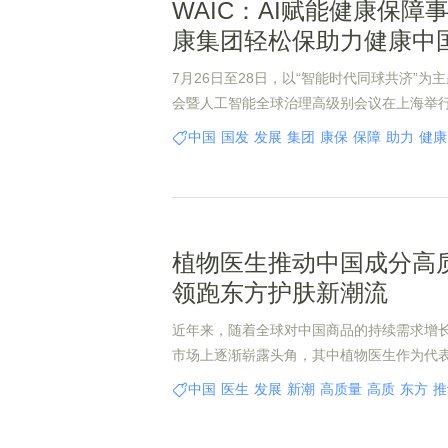
WAIC：AI赋能健康保障
康集团轻松保助力健康中
7月26日至28日，以“智能时代同球共济”为
会暨人工智能全球治理高级别会议在上海举
科技型一站式平台，轻松健康集团凭借在AI
中国
国发
发展
集团
康保
保障
助力
健康
与创新实践成果，精彩亮相本届大会，其多
例成为会场焦点。
植物医生推动中国成分高
领跑东方护肤新潮流
近年来，随着全球对中国商品的持续需求增
市场上逐渐崭露头角，其中植物医生作为代
的科研实力和品牌策略，成功推动了中国成
中国
医生
发展
新潮
高质量
高质
东方
推
量发展，并领跑东方护肤的新潮流。