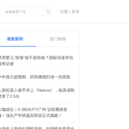
注册
|
登录
最新新闻
热门新闻
试管婴儿“加项”值不值得做？国际综述评估
现有证据
半年报大超预期，药明康德扫清一切质疑
人形机器人做手术上《Nature》，临床成熟
度拿了2.5分
大咖就位｜C-BEAUTY广州 议程重磅首
爆！顶尖产学研嘉宾阵容正式揭晓！
中老年人群的生理性脱发，别把精血衰退当