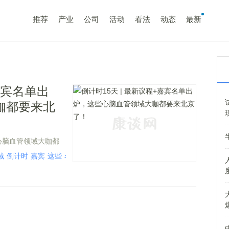
推荐
产业
公司
活动
看法
动态
最新
嘉宾名单出
咖都要来北
心脑血管领域大咖都
域
倒计时
嘉宾
这些
名单
议程
脑血
计时
心脑
最新