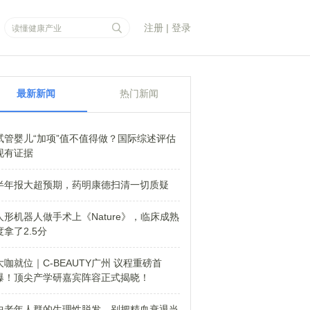
注册
|
登录
最新新闻
热门新闻
试管婴儿“加项”值不值得做？国际综述评估
现有证据
半年报大超预期，药明康德扫清一切质疑
人形机器人做手术上《Nature》，临床成熟
度拿了2.5分
大咖就位｜C-BEAUTY广州 议程重磅首
爆！顶尖产学研嘉宾阵容正式揭晓！
中老年人群的生理性脱发，别把精血衰退当