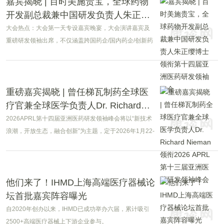
嘉宾揭晓 | 百时美施贵宝，全球药物
开发副总裁兼中国研发负责人朱正缨
博士领衔第十四届亚洲医药研发领袖
大会热点：大会第一天专设嘉宾晚宴，大会演讲嘉宾及
峰会
重磅研发领袖出席，不仅涵盖跨国药企/国内药企/创新药
企/科研机构leaders，还包括海外来华的研发领袖，如埃
及EVAPharma研发负责人Dr.NermineElesaily，美国来
华的Dr.RichardNieman/Dr.UliStilz…...
重磅嘉宾揭晓 | 曾任梯瓦制药全球医
疗官兼全球医学负责人Dr. Richard
Nieman领衔2026 APRL第十三届亚洲
2026APRL第十四届亚洲医药研发领袖峰会将以“新技术
医药研发领袖峰会
浪潮，开放生态，融合创新”为主题，定于2026年1月22-
23日在上海召开。
他们来了！IHMD上海高端医疗器械论
坛首批嘉宾阵容曝光
自2020年创办以来，IHMD已成功举办六届，累计吸引
2500+高端医疗器械上下游企业参与。